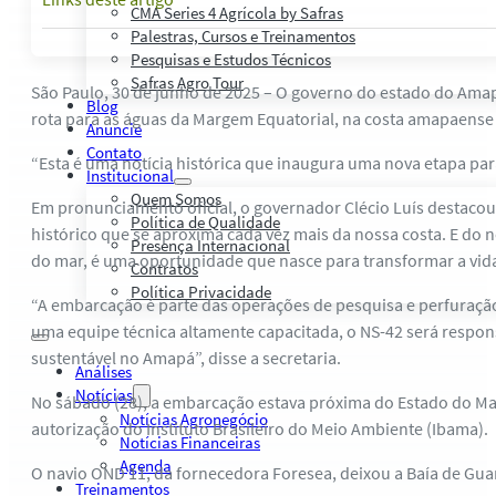
CMA Series 4 Agrícola by Safras
Palestras, Cursos e Treinamentos
Pesquisas e Estudos Técnicos
Safras Agro Tour
São Paulo, 30 de junho de 2025 – O governo do estado do Amap
Blog
rota para as águas da Margem Equatorial, na costa amapaense e
Anuncie
Contato
“Esta é uma notícia histórica que inaugura uma nova etapa par
Institucional
Quem Somos
Em pronunciamento oficial, o governador Clécio Luís destaco
Política de Qualidade
histórico que se aproxima cada vez mais da nossa costa. E do
Presença Internacional
do mar, é uma oportunidade que nasce para transformar a vi
Contratos
Política Privacidade
“A embarcação é parte das operações de pesquisa e perfuração
uma equipe técnica altamente capacitada, o NS-42 será respo
sustentável no Amapá”, disse a secretaria.
Análises
Notícias
No sábado (28), a embarcação estava próxima do Estado do M
Notícias Agronegócio
autorização do Instituto Brasileiro do Meio Ambiente (Ibama).
Notícias Financeiras
Agenda
O navio OND 11, da fornecedora Foresea, deixou a Baía de Gua
Treinamentos