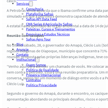
casco.
Serviços
Consultoria
A Petrobras ainda aguarda que o Ibama confirme uma data para
Plataforma Safras
simulado em que a petroleira demonstra capacidade de atender 
Safras API Data Feed
CMA Series 4 Agrícola by Safras
A estatal havia apontado ao órgão ambiental a data de 14 de j
Palestras, Cursos e Treinamentos
Pesquisas e Estudos Técnicos
Reunião com caciques
Safras Agro Tour
Blog
No último sábado, 28, o governador do Amapá, Clécio Luís (Sol
Anuncie
regiões indígenas de Oiapoque, município que concentra 71% d
Contato
reunião, proposta pelas próprias lideranças indígenas, teve c
Institucional
Quem Somos
“Venho aqui para atender um chamado de vocês. Me colocar aqu
Política de Qualidade
nem contra o petróleo. Essa é uma reunião preparatória. Um 
Presença Internacional
conversa, vamos ter um momento de diálogo entre vocês e a Petr
Contratos
Clécio Luís.
Política Privacidade
Segundo o governo do Amapá, durante o encontro, os caciques
apresentação abordando os principais desafios, riscos e oport