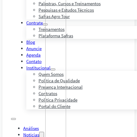
Palestras, Cursos e Treinamentos
Pesquisas e Estudos Técnicos
Safras Agro Tour
Contrate
Treinamentos
Plataforma Safras
Blog
Anuncie
Agenda
Contato
Institucional
Quem Somos
Política de Qualidade
Presença Internacional
Contratos
Política Privacidade
Portal do Cliente
Análises
Notícias