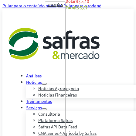
Dólar
R$ 5,10
Pular para o conteúdo principal
COTAÇÕES
Pular para o rodapé
Euro
R$ 5,87
Análises
Notícias
Notícias Agronegócio
Notícias Financeiras
Treinamentos
Serviços
Consultoria
Plataforma Safras
Safras API Data Feed
CMA Series 4 Agrícola by Safras