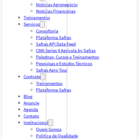
Notícias Agronegócio
Notícias Financeiras
Treinamentos
Serviços
Consultoria
Plataforma Safras
Safras API Data Feed
CMA Series 4 Agrícola by Safras
Palestras, Cursos e Treinamentos
Pesquisas e Estudos Técnicos
Safras Agro Tour
Contrate
Treinamentos
Plataforma Safras
Blog
Anuncie
Agenda
Contato
Institucional
Quem Somos
Política de Qualidade