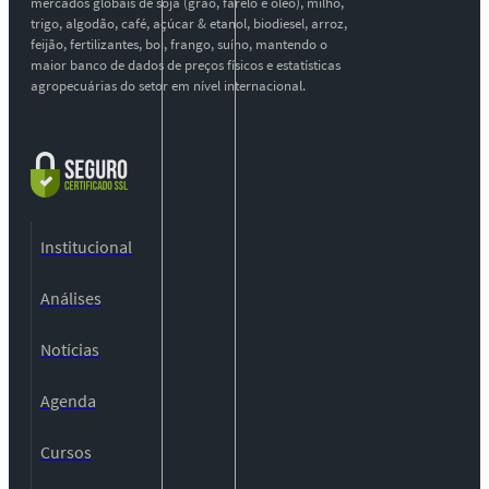
mercados globais de soja (grão, farelo e óleo), milho,
trigo, algodão, café, açúcar & etanol, biodiesel, arroz,
feijão, fertilizantes, boi, frango, suíno, mantendo o
maior banco de dados de preços físicos e estatísticas
agropecuárias do setor em nível internacional.
Institucional
Análises
Notícias
Agenda
Cursos