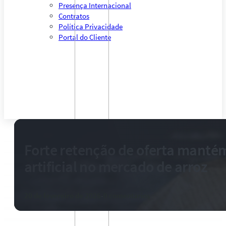
Presença Internacional
Contratos
Política Privacidade
Portal do Cliente
Forte retenção de oferta mantém
artificial no mercado de arroz
20 de fevereiro de 2026
-
0 comentários