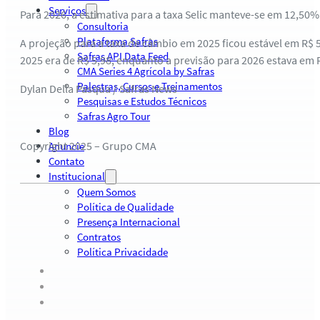
Serviços
Para 2026, a estimativa para a taxa Selic manteve-se em 12,50%
Consultoria
Plataforma Safras
A projeção para a taxa de câmbio em 2025 ficou estável em R$ 5
Safras API Data Feed
2025 era de R$ 5,98, enquanto a previsão para 2026 estava em R
CMA Series 4 Agrícola by Safras
Palestras, Cursos e Treinamentos
Dylan Della Pasqua / Safras News
Pesquisas e Estudos Técnicos
Safras Agro Tour
Blog
Copyright 2025 – Grupo CMA
Anuncie
Contato
Institucional
Quem Somos
Política de Qualidade
Presença Internacional
Contratos
Política Privacidade