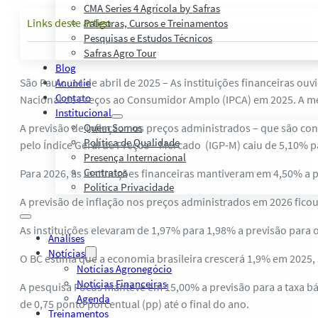
CMA Series 4 Agrícola by Safras
Links deste artigo
Palestras, Cursos e Treinamentos
Pesquisas e Estudos Técnicos
Safras Agro Tour
Blog
São Paulo, 14 de abril de 2025 – As instituições financeiras o
Anuncie
Contato
Nacional de Preços ao Consumidor Amplo (IPCA) em 2025. A met
Institucional
A previsão de inflação nos preços administrados – que são co
Quem Somos
Política de Qualidade
pelo Índice Geral de Preços – Mercado (IGP-M) caiu de 5,10% p
Presença Internacional
Contratos
Para 2026, as instituições financeiras mantiveram em 4,50% a p
Política Privacidade
A previsão de inflação nos preços administrados em 2026 fico
As instituições elevaram de 1,97% para 1,98% a previsão para
Análises
Notícias
O BC estima que a economia brasileira crescerá 1,9% em 2025, 
Notícias Agronegócio
Notícias Financeiras
A pesquisa Focus manteve em 15,00% a previsão para a taxa bás
Agenda
de 0,75 ponto porcentual (pp) até o final do ano.
Treinamentos