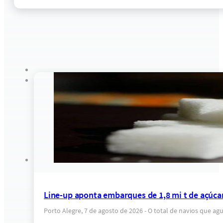
Line-up aponta embarques de 1,8 mi t de açúca
Porto Alegre, 7 de agosto de 2026 - O total de navios que a