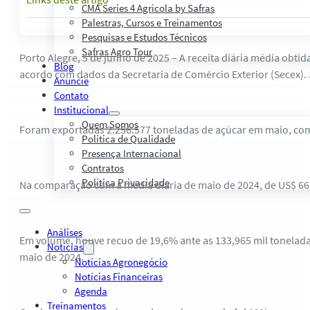
CMA Series 4 Agrícola by Safras
Palestras, Cursos e Treinamentos
Pesquisas e Estudos Técnicos
Safras Agro Tour
Porto Alegre, 5 de junho de 2025 – A receita diária média obti
Blog
acordo com dados da Secretaria de Comércio Exterior (Secex).
Anuncie
Contato
Institucional
Quem Somos
Foram exportadas 2.256.577 toneladas de açúcar em maio, com 
Política de Qualidade
Presença Internacional
Contratos
Política Privacidade
Na comparação com a média diária de maio de 2024, de US$ 66
Análises
Em volume, houve recuo de 19,6% ante as 133,965 mil tonelada
Notícias
maio de 2024.
Notícias Agronegócio
Notícias Financeiras
Agenda
Treinamentos