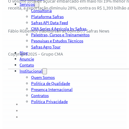
O volume total de açúcar embarcado em maio foi 19% menor n
Serviços
receita, a exportação diminuiu 28%, contra os R$ 1,393 bilhã
Consultoria
Plataforma Safras
Safras API Data Feed
CMA Series 4 Agrícola by Safras
Fábio Rübenich (fabio@safras.com.br) / Safras News
Palestras, Cursos e Treinamentos
Pesquisas e Estudos Técnicos
Safras Agro Tour
Blog
Copyright 2025 – Grupo CMA
Anuncie
Contato
Institucional
Quem Somos
Política de Qualidade
Presença Internacional
Contratos
Política Privacidade