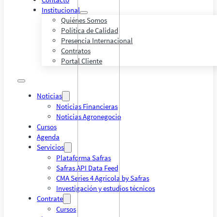
Institucional
Quiénes Somos
Política de Calidad
Presencia Internacional
Contratos
Portal Cliente
Noticias
Noticias Financieras
Noticias Agronegocio
Cursos
Agenda
Servicios
Plataforma Safras
Safras API Data Feed
CMA Series 4 Agrícola by Safras
Investigación y estudios técnicos
Contrate
Cursos