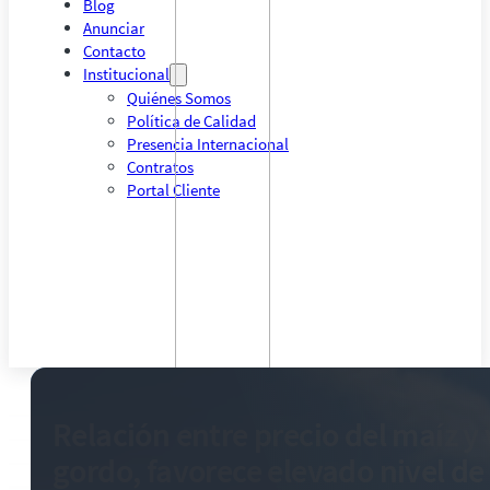
Blog
Anunciar
Contacto
Institucional
Quiénes Somos
Política de Calidad
Presencia Internacional
Contratos
Portal Cliente
Relación entre precio del maíz y 
gordo, favorece elevado nivel de