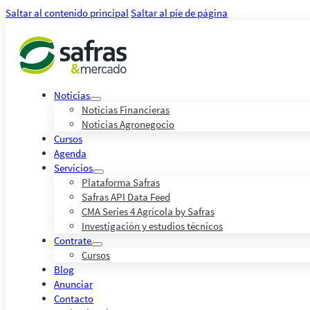
Saltar al contenido principal
Saltar al pie de página
Noticias
Noticias Financieras
Noticias Agronegocio
Cursos
Agenda
Servicios
Plataforma Safras
Safras API Data Feed
CMA Series 4 Agrícola by Safras
Investigación y estudios técnicos
Contrate
Cursos
Blog
Anunciar
Contacto