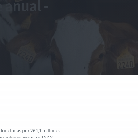
 anual -
 toneladas por 264,1 millones
xportados cayeron un 13,8%