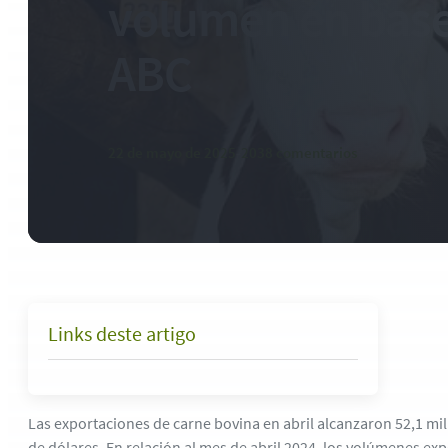
volumen en base
ABC
22 de mayo de 2025
-
2038 comentarios
Links deste artigo
Las exportaciones de carne bovina en abril alcanzaron 52,1 mil
de dólares. En relación al mes de abril 2024, los volúmenes e