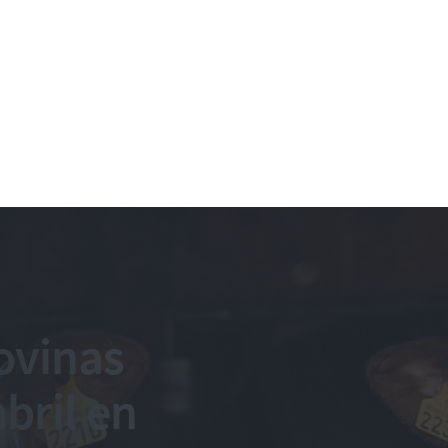
ovinas
bril en