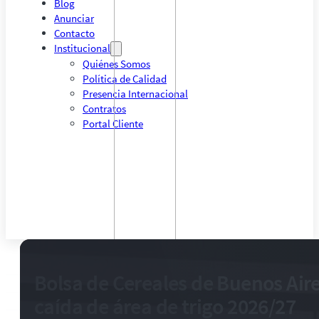
Blog
Anunciar
Contacto
Institucional
Quiénes Somos
Política de Calidad
Presencia Internacional
Contratos
Portal Cliente
Bolsa de Cereales de Buenos Air
caída de área de trigo 2026/27