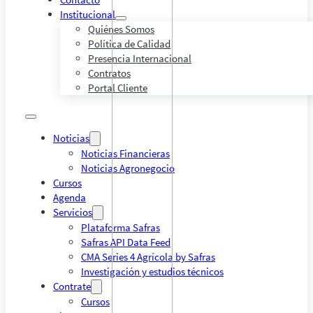
Institucional
Quiénes Somos
Política de Calidad
Presencia Internacional
Contratos
Portal Cliente
Noticias
Noticias Financieras
Noticias Agronegocio
Cursos
Agenda
Servicios
Plataforma Safras
Safras API Data Feed
CMA Series 4 Agrícola by Safras
Investigación y estudios técnicos
Contrate
Cursos