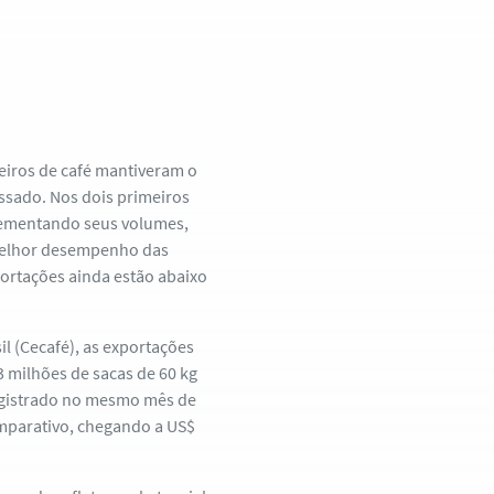
eiros de café mantiveram o
ssado. Nos dois primeiros
crementando seus volumes,
 melhor desempenho das
portações ainda estão abaixo
l (Cecafé), as exportações
73 milhões de sacas de 60 kg
egistrado no mesmo mês de
mparativo, chegando a US$