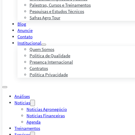
Palestras, Cursos e Treinamentos
Pesquisas e Estudos Técnicos
Safras Agro Tour
Blog
Anuncie
Contato
Institucional
Quem Somos
Política de Qualidade
Presença Internacional
Contratos
Política Privacidade
Análises
Notícias
Notícias Agronegócio
Notícias Financeiras
Agenda
Treinamentos
Serviços