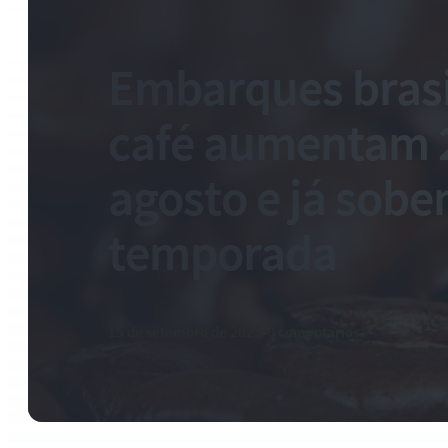
Embarques brasi
café aumentam 
agosto e já sob
temporada
15 de setembro de 2023
-
0 comentários