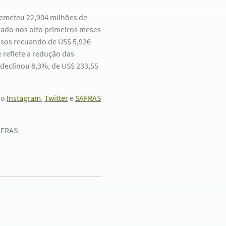
 remeteu 22,904 milhões de
rado nos oito primeiros meses
essos recuando de US$ 5,926
 reflete a redução das
declinou 8,3%, de US$ 233,55
no
Instagram
,
Twitter
e
SAFRAS
AFRAS