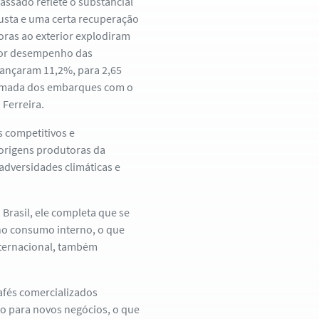
ssado reflete o substancial
usta e uma certa recuperação
oras ao exterior explodiram
lhor desempenho das
vançaram 11,2%, para 2,65
tomada dos embarques com o
 Ferreira.
 competitivos e
origens produtoras da
adversidades climáticas e
Brasil, ele completa que se
no consumo interno, o que
nternacional, também
afés comercializados
to para novos negócios, o que