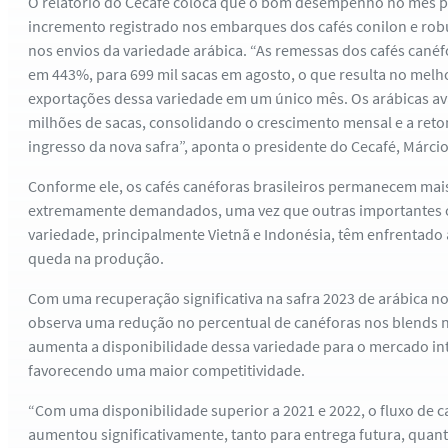
O relatório do Cecafé coloca que o bom desempenho no mês pa
incremento registrado nos embarques dos cafés conilon e rob
nos envios da variedade arábica. “As remessas dos cafés canéf
em 443%, para 699 mil sacas em agosto, o que resulta no me
exportações dessa variedade em um único mês. Os arábicas a
milhões de sacas, consolidando o crescimento mensal e a re
ingresso da nova safra”, aponta o presidente do Cecafé, Márcio
Conforme ele, os cafés canéforas brasileiros permanecem mais
extremamente demandados, uma vez que outras importantes 
variedade, principalmente Vietnã e Indonésia, têm enfrentado 
queda na produção.
Com uma recuperação significativa na safra 2023 de arábica no 
observa uma redução no percentual de canéforas nos blends 
aumenta a disponibilidade dessa variedade para o mercado i
favorecendo uma maior competitividade.
“Com uma disponibilidade superior a 2021 e 2022, o fluxo de c
aumentou significativamente, tanto para entrega futura, quan