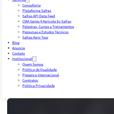
Consultoria
Plataforma Safras
Safras API Data Feed
CMA Series 4 Agrícola by Safras
Palestras, Cursos e Treinamentos
Pesquisas e Estudos Técnicos
Safras Agro Tour
Blog
Anuncie
Contato
Institucional
Quem Somos
Política de Qualidade
Presença Internacional
Contratos
Política Privacidade