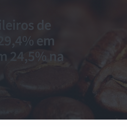
leiros de
29,4% em
em 24,5% na