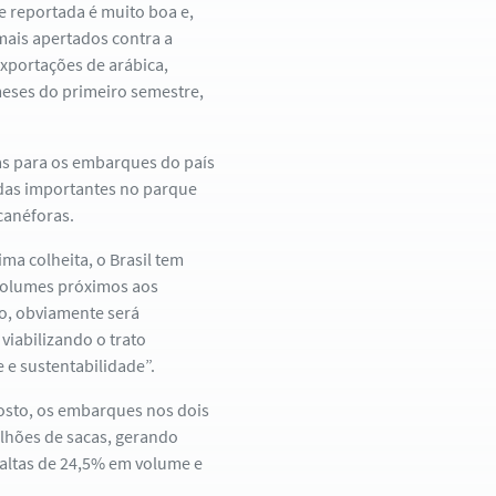
 reportada é muito boa e,
mais apertados contra a
exportações de arábica,
eses do primeiro semestre,
vas para os embarques do país
das importantes no parque
canéforas.
a colheita, o Brasil tem
 volumes próximos aos
so, obviamente será
viabilizando o trato
e sustentabilidade”.
osto, os embarques nos dois
lhões de sacas, gerando
 altas de 24,5% em volume e