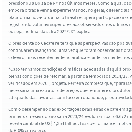
pressionou a Bolsa de NY nos últimos meses. Como a qualidade
embora o trade venha experimentando, no geral, diferenciais 
plataforma nova-iorquina, o Brasil recupera participação nas 
registrando volumes superiores aos observados nos últimos m
ou seja, no final da safra 2022/23”, explica.
O presidente do Cecafé reitera que as perspectivas são positi
continuarem avançando, uma vez que foram observadas flora
cafeeiro, mais recentemente no arábica e, anteriormente, nos 
“Caso tenhamos condições climáticas adequadas daqui à próxim
plenas condições de retomar, a partir da temporada 2024/25,
verificados em 2020″, projeta. Ferreira completa que, “para is
necessária uma estrutura de preços que remunere o produtor, 
adequado das lavouras, com foco em qualidade, produtividade 
Com o desempenho das exportações brasileiras de café em ag
primeiros meses do ano safra 2023/24 evoluíram para 6,672 mi
receita cambial de US$ 1,354 bilhão. Essa performance implica
de 6,6% em valores.