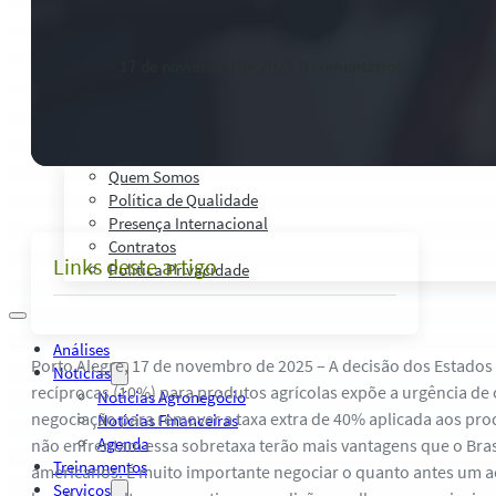
Palestras, Cursos e Treinamentos
Pesquisas e Estudos Técnicos
Safras Agro Tour
17 de novembro de 2025
-
0 comentários
Blog
Anuncie
Contato
Institucional
Quem Somos
Política de Qualidade
Presença Internacional
Contratos
Links deste artigo
Política Privacidade
Análises
Porto Alegre, 17 de novembro de 2025 – A decisão dos Estados U
Notícias
recíprocas (10%) para produtos agrícolas expõe a urgência de 
Notícias Agronegócio
negociação para remover a taxa extra de 40% aplicada aos prod
Notícias Financeiras
Agenda
não enfrentam essa sobretaxa terão mais vantagens que o Bras
Treinamentos
americanos. É muito importante negociar o quanto antes um 
Serviços