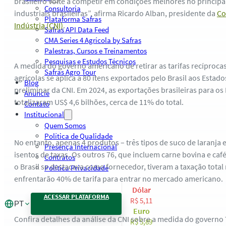
brasileiro volte a competir em condições melhores no principa
Consultoria
industriais brasileiras”, afirma Ricardo Alban, presidente da
Co
Plataforma Safras
Indústria (CNI)
.
Safras API Data Feed
CMA Series 4 Agrícola by Safras
Palestras, Cursos e Treinamentos
Pesquisas e Estudos Técnicos
A medida do governo americano de retirar as tarifas recíproc
Safras Agro Tour
agrícolas se aplica a 80 itens exportados pelo Brasil aos Estad
Blog
preliminar da CNI. Em 2024, as exportações brasileiras para o
Anuncie
totalizaram US$ 4,6 bilhões, cerca de 11% do total.
Contato
Institucional
Quem Somos
Política de Qualidade
No entanto, apenas 4 produtos – três tipos de suco de laranja 
Presença Internacional
isentos de taxas. Os outros 76, que incluem carne bovina e caf
Contratos
o Brasil se destacava como fornecedor, tiveram a taxação total
Política Privacidade
enfrentarão 40% de tarifa para entrar no mercado americano.
Dólar
ACESSAR PLATAFORMA
R$ 5,11
PT
Euro
Confira detalhes da análise da CNI sobre a medida do governo
R$ 5,89