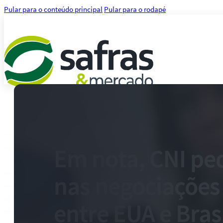
Pular para o conteúdo principal
Pular para o rodapé
Análises
Notícias
Notícias Agronegócio
Notícias Financeiras
Em nota, CNI pe
Agenda
Treinamentos
nas negociações
Serviços
Consultoria
Plataforma Safras
entre EUA e Bras
Safras API Data Feed
CMA Series 4 Agrícola by Safras