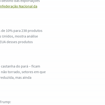
l destino das exportações
nfederação Nacional da
as de 10% para 238 produtos
os Unidos, mostra análise
s EUA desses produtos
e castanha do pará – ficam
é não torrado, setores em que
 reduzida, mas ainda
 Trump: