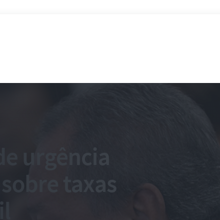
de urgência
 sobre taxas
il