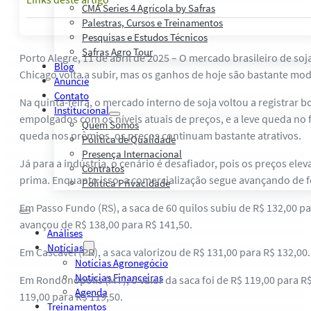
CMA Series 4 Agrícola by Safras
Palestras, Cursos e Treinamentos
Pesquisas e Estudos Técnicos
Safras Agro Tour
Porto Alegre, 11 de abril de 2025 – O mercado brasileiro de so
Blog
Chicago volta a subir, mas os ganhos de hoje são bastante mo
Anuncie
Contato
Na quinta-feira, o mercado interno de soja voltou a registrar
Institucional
empolgados com os níveis atuais de preços, e a leve queda no 
Quem Somos
queda nos prêmios, os preços continuam bastante atrativos.
Política de Qualidade
Presença Internacional
Já para a indústria, o cenário é desafiador, pois os preços e
Contratos
prima. Enquanto isso, a comercialização segue avançando de f
Política Privacidade
Em Passo Fundo (RS), a saca de 60 quilos subiu de R$ 132,00 p
avançou de R$ 138,00 para R$ 141,50.
Análises
Notícias
Em Cascavel (PR), a saca valorizou de R$ 131,00 para R$ 132,0
Notícias Agronegócio
Notícias Financeiras
Em Rondonópolis (MT), o valor da saca foi de R$ 119,00 para R
Agenda
119,00 para R$ 119,50.
Treinamentos