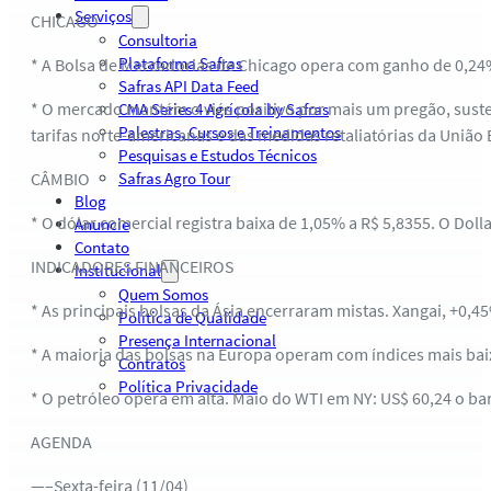
Serviços
CHICAGO
Consultoria
Plataforma Safras
* A Bolsa de Mercadorias de Chicago opera com ganho de 0,24%
Safras API Data Feed
* O mercado mantém o viés positivo por mais um pregão, suste
CMA Series 4 Agrícola by Safras
Palestras, Cursos e Treinamentos
tarifas norte-americanas e das medidas retaliatórias da Uniã
Pesquisas e Estudos Técnicos
CÂMBIO
Safras Agro Tour
Blog
* O dólar comercial registra baixa de 1,05% a R$ 5,8355. O Doll
Anuncie
Contato
INDICADORES FINANCEIROS
Institucional
Quem Somos
* As principais bolsas da Ásia encerraram mistas. Xangai, +0,4
Política de Qualidade
Presença Internacional
* A maioria das bolsas na Europa operam com índices mais baix
Contratos
Política Privacidade
* O petróleo opera em alta. Maio do WTI em NY: US$ 60,24 o bar
AGENDA
—–Sexta-feira (11/04)