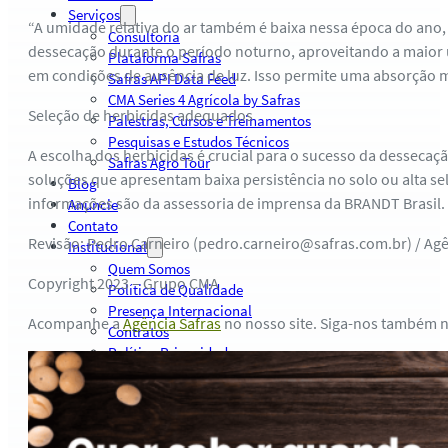
Serviços
“A umidade relativa do ar também é baixa nessa época do ano, 
Consultoria
dessecação durante o período noturno, aproveitando a maior um
Plataforma Safras
em condições de ausência de luz. Isso permite uma absorção ma
Safras API Data Feed
CMA Series 4 Agrícola by Safras
Seleção de herbicidas adequados
Palestras, Cursos e Treinamentos
Pesquisas e Estudos Técnicos
A escolha dos herbicidas é crucial para o sucesso da dessecaçã
Safras Agro Tour
soluções que apresentam baixa persistência no solo ou alta sel
Blog
informações são da assessoria de imprensa da BRANDT Brasil.
Anuncie
Contato
Revisão: Pedro Carneiro (pedro.carneiro@safras.com.br) / Ag
Institucional
Quem Somos
Copyright 2023 – Grupo CMA
Política de Qualidade
Presença Internacional
Acompanhe a
Agência Safras
no nosso site. Siga-nos também 
Contratos
Política Privacidade