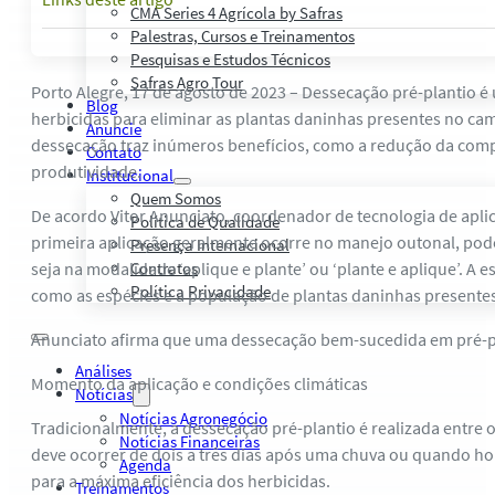
CMA Series 4 Agrícola by Safras
Palestras, Cursos e Treinamentos
Pesquisas e Estudos Técnicos
Safras Agro Tour
Porto Alegre, 17 de agosto de 2023 – Dessecação pré-plantio é u
Blog
herbicidas para eliminar as plantas daninhas presentes no ca
Anuncie
dessecação traz inúmeros benefícios, como a redução da comp
Contato
produtividade.
Institucional
Quem Somos
De acordo Vitor Anunciato, coordenador de tecnologia de apli
Política de Qualidade
primeira aplicação geralmente ocorre no manejo outonal, pode
Presença Internacional
seja na modalidade ‘aplique e plante’ ou ‘plante e aplique’. A
Contratos
Política Privacidade
como as espécies e a população de plantas daninhas presentes 
Anunciato afirma que uma dessecação bem-sucedida em pré-pla
Análises
Momento da aplicação e condições climáticas
Notícias
Notícias Agronegócio
Tradicionalmente, a dessecação pré-plantio é realizada entre 
Notícias Financeiras
deve ocorrer de dois a três dias após uma chuva ou quando ho
Agenda
para a máxima eficiência dos herbicidas.
Treinamentos