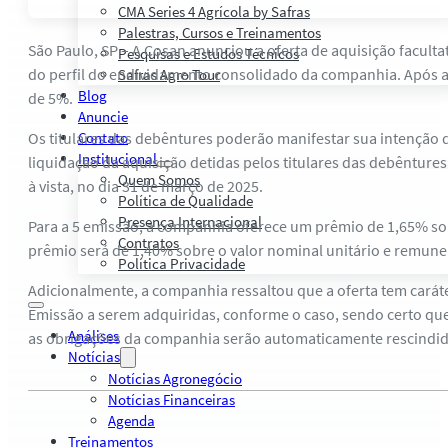
CMA Series 4 Agrícola by Safras
Palestras, Cursos e Treinamentos
São Paulo, SP – A Cosan anunciou a oferta de aquisição facult
Pesquisas e Estudos Técnicos
do perfil do endividamento consolidado da companhia. Após 
Safras Agro Tour
Blog
de 5%.
Anuncie
Os titulares das debêntures poderão manifestar sua intenção 
Contato
Institucional
liquidação da aquisição detidas pelos titulares das debêntur
Quem Somos
à vista, no dia 31 de março de 2025.
Política de Qualidade
Presença Internacional
Para a 5 emissão, a companhia oferece um prêmio de 1,65% sob
Contratos
prêmio será de 1,40% sobre o valor nominal unitário e remune
Política Privacidade
Adicionalmente, a companhia ressaltou que a oferta tem carát
Emissão a serem adquiridas, conforme o caso, sendo certo qu
Análises
as obrigações da companhia serão automaticamente rescindid
Notícias
Notícias Agronegócio
Notícias Financeiras
Agenda
Treinamentos