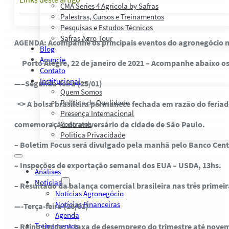
CMA Series 4 Agrícola by Safras
Palestras, Cursos e Treinamentos
Pesquisas e Estudos Técnicos
Safras Agro Tour
AGENDA: Acompanhe os principais eventos do agronegócio
Blog
Anuncie
Porto Alegre, 22 de janeiro de 2021 – Acompanhe abaixo os 
Contato
Institucional
—–Segunda-feira (25/01)
Quem Somos
Política de Qualidade
<> A bolsa brasileira permanece fechada em razão do feriad
Presença Internacional
comemoração do aniversário da cidade de São Paulo.
Contratos
Política Privacidade
– Boletim Focus será divulgado pela manhã pelo Banco Cent
– Inspeções de exportação semanal dos EUA – USDA, 13hs.
Análises
Notícias
– Resultado da balança comercial brasileira nas três primei
Notícias Agronegócio
Notícias Financeiras
—-Terça-feira (26/01)
Agenda
Treinamentos
– Reino Unido: A taxa de desemprego do trimestre até novem