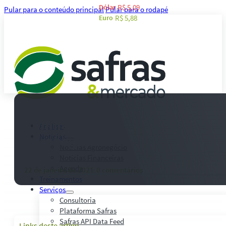
Dólar
R$ 5,09
Pular para o conteúdo principal
Pular para o rodapé
Euro
R$ 5,88
Confira os destaques da agenda
Análises
agronegócio entre 25 e 29 de jan
Notícias
Notícias Agronegócio
Notícias Financeiras
Agenda
22 de janeiro de 2021
-
0 comentários
Treinamentos
Serviços
Consultoria
Plataforma Safras
Safras API Data Feed
Links deste artigo