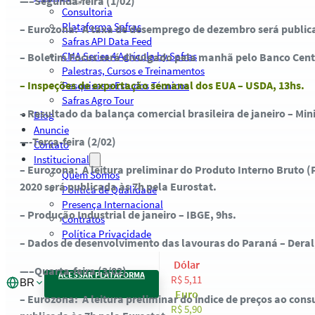
—–Segunda-feira (1/02)
Consultoria
Plataforma Safras
– Eurozona: A taxa de desemprego de dezembro será publica
Safras API Data Feed
CMA Series 4 Agrícola by Safras
– Boletim Focus será divulgado pela manhã pelo Banco Cent
Palestras, Cursos e Treinamentos
– Inspeções de exportação semanal dos EUA – USDA, 13hs.
Pesquisas e Estudos Técnicos
Safras Agro Tour
– Resultado da balança comercial brasileira de janeiro – Min
Blog
Anuncie
—-Terça-feira (2/02)
Contato
Institucional
– Eurozona: A leitura preliminar do Produto Interno Bruto (
Quem Somos
2020 será publicada às 7h pela Eurostat.
Política de Qualidade
Presença Internacional
– Produção Industrial de janeiro – IBGE, 9hs.
Contratos
Política Privacidade
– Dados de desenvolvimento das lavouras do Paraná – Deral
Dólar
—–Quarta-feira (3/02)
ACESSAR PLATAFORMA
R$ 5,11
BR
Euro
– Eurozona: A leitura preliminar do índice de preços ao cons
R$ 5,90