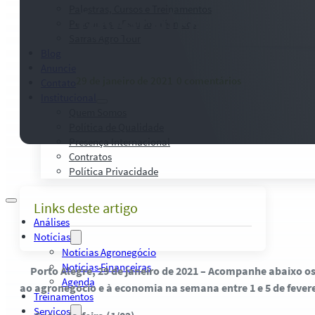
Palestras, Cursos e Treinamentos
fevereiro
Pesquisas e Estudos Técnicos
Safras Agro Tour
Blog
Anuncie
29 de janeiro de 2021
-
0 comentários
Contato
Institucional
Quem Somos
Política de Qualidade
Presença Internacional
Contratos
Política Privacidade
Links deste artigo
Análises
Notícias
Notícias Agronegócio
Notícias Financeiras
Porto Alegre, 29 de janeiro de 2021 – Acompanhe abaixo os 
Agenda
ao agronegócio e à economia na semana entre 1 e 5 de fevere
Treinamentos
Serviços