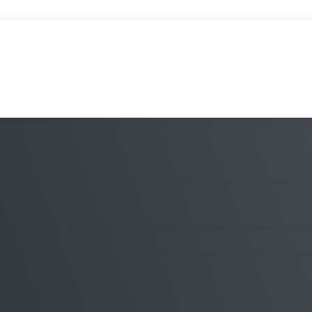
incipais
agenda do
a semana de