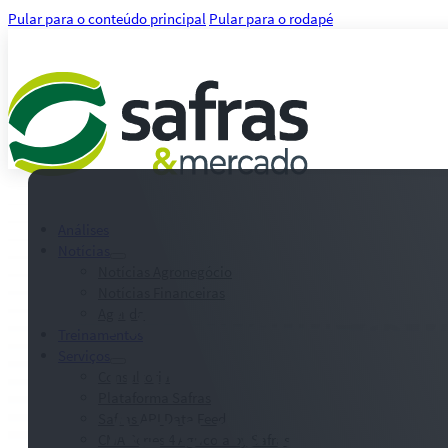
Pular para o conteúdo principal
Pular para o rodapé
Análises
Notícias
Notícias Agronegócio
Notícias Financeiras
Acompanhe as pr
Agenda
Treinamentos
divulgações da 
Serviços
Consultoria
Plataforma Safras
Agro na primeir
Safras API Data Feed
CMA Series 4 Agrícola by Safras