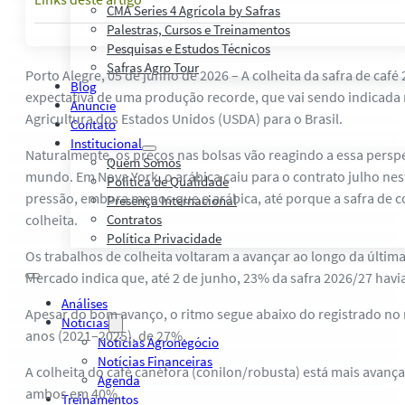
CMA Series 4 Agrícola by Safras
Palestras, Cursos e Treinamentos
Pesquisas e Estudos Técnicos
Safras Agro Tour
Porto Alegre, 05 de junho de 2026 – A colheita da safra de caf
Blog
expectativa de uma produção recorde, que vai sendo indicada
Anuncie
Agricultura dos Estados Unidos (USDA) para o Brasil.
Contato
Institucional
Naturalmente, os preços nas bolsas vão reagindo a essa perspe
Quem Somos
mundo. Em Nova York, o arábica caiu para o contrato julho nes
Política de Qualidade
pressão, embora menos que o arábica, até porque a safra de c
Presença Internacional
colheita.
Contratos
Política Privacidade
Os trabalhos de colheita voltaram a avançar ao longo da últ
Mercado indica que, até 2 de junho, 23% da safra 2026/27 havi
Análises
Apesar do bom avanço, o ritmo segue abaixo do registrado no
Notícias
anos (2021–2025), de 27%.
Notícias Agronegócio
Notícias Financeiras
A colheita do café canéfora (conilon/robusta) está mais avan
Agenda
ambos em 40%.
Treinamentos