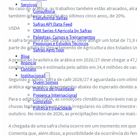
Serviços
No caso do arábica, os trabalhos também estão atrasados, alc
Consultoria
também inferior à média dos últimos cinco anos, de 20%.
Plataforma Safras
Safras API Data Feed
USDA
CMA Series 4 Agrícola by Safras
Palestras, Cursos e Treinamentos
A safra brasileira de café 2026/27 deve atingir um total de 71
Pesquisas e Estudos Técnicos
parte do adido do Departamento de Agricultura dos Estados Uni
Safras Agro Tour
Blog
A produção brasileira de arábica em 2026/27 deve chegar a 47
Anuncie
conilon/robusta é estimada pelo adido em 24,4 milhões de sac
Contato
Institucional
Segundo o adido, safra de café 2026/27 é aguardada com otim
Quem Somos
arábica apresentou desempenho abaixo do esperado devido a c
Política de Qualidade
Presença Internacional
Para o adido do USDA, as condições climáticas favoráveis nas 
Contratos
chuvas tenham sido um pouco irregulares no último trimestre 
Política Privacidade
outubro. No início de 2026, as precipitações tornaram-se mai
A chegada de uma safra cheia ocorre em um momento em que os 
Comenta que, além disso, a possibilidade da ocorrência do fen