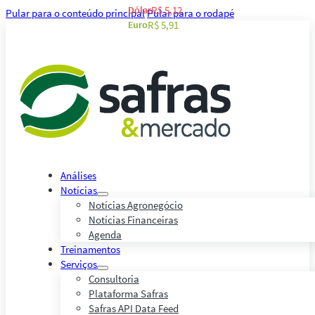
Dólar
R$ 5,12
Pular para o conteúdo principal
Pular para o rodapé
Euro
R$ 5,91
Análises
Notícias
Notícias Agronegócio
Notícias Financeiras
Agenda
Treinamentos
Serviços
Consultoria
Plataforma Safras
Safras API Data Feed