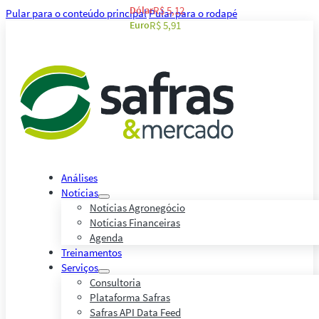
Dólar
R$ 5,12
Pular para o conteúdo principal
Pular para o rodapé
Euro
R$ 5,91
Análises
Notícias
Notícias Agronegócio
Notícias Financeiras
Agenda
Treinamentos
Serviços
Consultoria
Plataforma Safras
Safras API Data Feed