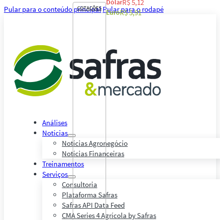
Dólar
R$ 5,12
Pular para o conteúdo principal
COTAÇÕES
Pular para o rodapé
Euro
R$ 5,91
Análises
Notícias
Notícias Agronegócio
Notícias Financeiras
Treinamentos
Serviços
Consultoria
Plataforma Safras
Safras API Data Feed
CMA Series 4 Agrícola by Safras