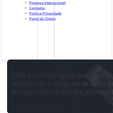
Presença Internacional
Contratos
Política Privacidade
Portal do Cliente
Café em NY atinge os preços mai
meses com a chegada da safra bra
perspectivas de produção recor
1 de junho de 2026
-
0 comentários