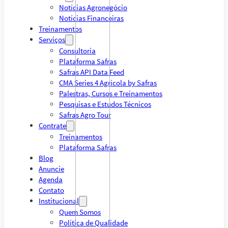
Notícias Agronegócio
Notícias Financeiras
Treinamentos
Serviços
Consultoria
Plataforma Safras
Safras API Data Feed
CMA Series 4 Agrícola by Safras
Palestras, Cursos e Treinamentos
Pesquisas e Estudos Técnicos
Safras Agro Tour
Contrate
Treinamentos
Plataforma Safras
Blog
Anuncie
Agenda
Contato
Institucional
Quem Somos
Política de Qualidade