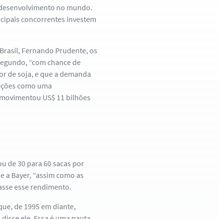
e desenvolvimento no mundo.
ncipais concorrentes investem
Brasil, Fernando Prudente, os
 segundo, “com chance de
or de soja, e que a demanda
jeções como uma
 movimentou US$ 11 bilhões
tou de 30 para 60 sacas por
ue a Bayer, “assim como as
asse esse rendimento.
que, de 1995 em diante,
 disse ele. Essa é uma pauta