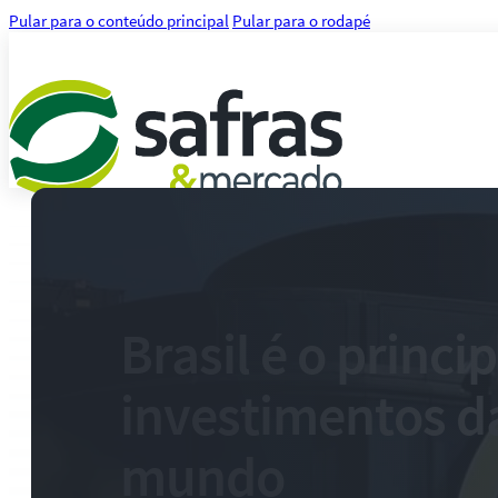
Pular para o conteúdo principal
Pular para o rodapé
Análises
Notícias
Notícias Agronegócio
Notícias Financeiras
Brasil é o princi
Agenda
Treinamentos
investimentos d
Serviços
Consultoria
Plataforma Safras
mundo
Safras API Data Feed
CMA Series 4 Agrícola by Safras