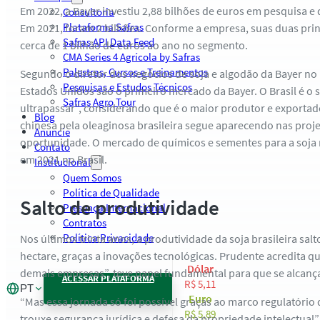
Em 2022, a Bayer investiu 2,88 bilhões de euros em pesquisa 
Consultoria
Plataforma Safras
Em 2021, foram 2 bilhões. Conforme a empresa, suas duas pri
Safras API Data Feed
cerca de 1 bilhão de euros ao ano no segmento.
CMA Series 4 Agrícola by Safras
Palestras, Cursos e Treinamentos
Segundo o diretor dos negócios de soja e algodão da Bayer no 
Pesquisas e Estudos Técnicos
Estados Unidos são o primeiro mercado da Bayer. O Brasil é o
Safras Agro Tour
ultrapassar”, considerando que é o maior produtor e exportad
Blog
chinesa pela oleaginosa brasileira segue aparecendo nas pro
Anuncie
oportunidade. O mercado de químicos e sementes para a soja
Contato
em 2021 no Brasil.
Institucional
Quem Somos
Política de Qualidade
Salto de produtividade
Presença Internacional
Contratos
Política Privacidade
Nos últimos trinta anos, a produtividade da soja brasileira sal
hectare, graças a inovações tecnológicas. Prudente acredita q
Dólar
demais empresas”, teve papel fundamental para que se alcanç
ACESSAR PLATAFORMA
R$ 5,11
PT
Euro
“Mas essa jornada só foi possível graças ao marco regulatório 
R$ 5,89
trouxe segurança jurídica e defesa da propriedade intelectual”,