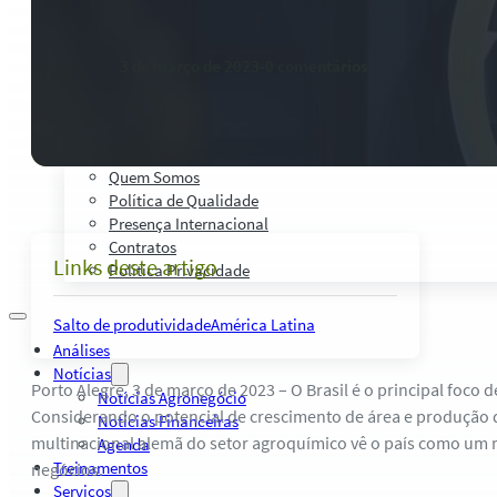
Palestras, Cursos e Treinamentos
Pesquisas e Estudos Técnicos
Safras Agro Tour
3 de março de 2023
-
0 comentários
Blog
Anuncie
Contato
Institucional
Quem Somos
Política de Qualidade
Presença Internacional
Contratos
Links deste artigo
Política Privacidade
Salto de produtividade
América Latina
Análises
Notícias
Porto Alegre, 3 de março de 2023 – O Brasil é o principal foco 
Notícias Agronegócio
Considerando o potencial de crescimento de área e produção d
Notícias Financeiras
multinacional alemã do setor agroquímico vê o país como um
Agenda
Treinamentos
negócios.
Serviços