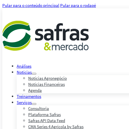
Pular para o conteúdo principal
Pular para o rodapé
Análises
Notícias
Notícias Agronegócio
Notícias Financeiras
Agenda
Treinamentos
Serviços
Consultoria
Plataforma Safras
Safras API Data Feed
CMA Series 4 Agrícola by Safras