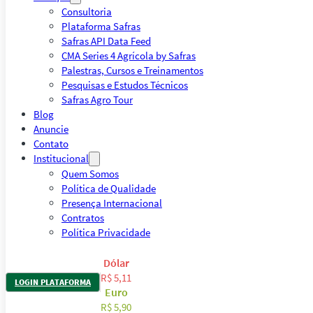
Consultoria
Plataforma Safras
Safras API Data Feed
CMA Series 4 Agrícola by Safras
Palestras, Cursos e Treinamentos
Pesquisas e Estudos Técnicos
Safras Agro Tour
Blog
Anuncie
Contato
Institucional
Quem Somos
Política de Qualidade
Presença Internacional
Contratos
Política Privacidade
Dólar
R$ 5,11
LOGIN PLATAFORMA
Euro
R$ 5,90