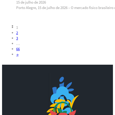
15 de julho de 2026
Porto Alegre, 15 de julho de 2026 – O mercado físico brasileir
1
2
3
…
66
→