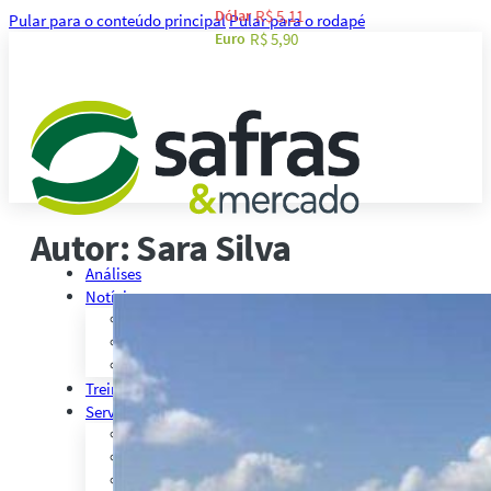
Dólar
R$ 5,11
Pular para o conteúdo principal
Pular para o rodapé
Euro
R$ 5,90
Autor:
Sara Silva
Análises
Notícias
Notícias Agronegócio
Notícias Financeiras
Agenda
Treinamentos
Serviços
Consultoria
Plataforma Safras
Safras API Data Feed