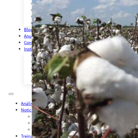
CMA Series 4 Agrícola by Safras
Palestras, Cursos e Treinamentos
Pesquisas e Estudos Técnicos
Safras Agro Tour
Blog
Anuncie
Contato
Institucional
Quem Somos
Política de Qualidade
Presença Internacional
Contratos
Política Privacidade
Análises
Notícias
Notícias Agronegócio
Notícias Financeiras
Agenda
Treinamentos