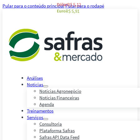
Dólar
R$ 5,12
Pular para o conteúdo principal
Pular para o rodapé
Euro
R$ 5,91
Análises
Notícias
Notícias Agronegócio
Notícias Financeiras
Agenda
Treinamentos
Serviços
Consultoria
Plataforma Safras
Safras API Data Feed