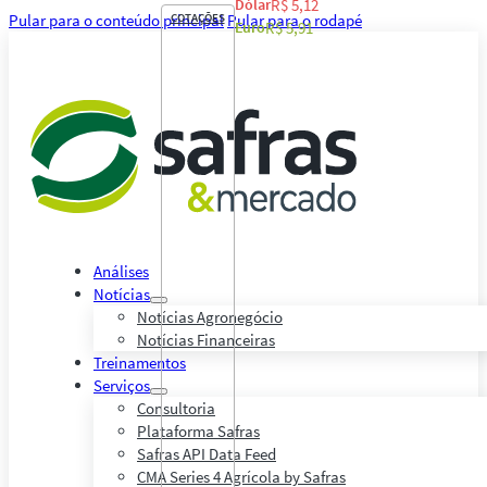
Dólar
R$ 5,12
Pular para o conteúdo principal
COTAÇÕES
Pular para o rodapé
Euro
R$ 5,91
Análises
Notícias
Notícias Agronegócio
Notícias Financeiras
Treinamentos
Serviços
Consultoria
Plataforma Safras
Safras API Data Feed
CMA Series 4 Agrícola by Safras