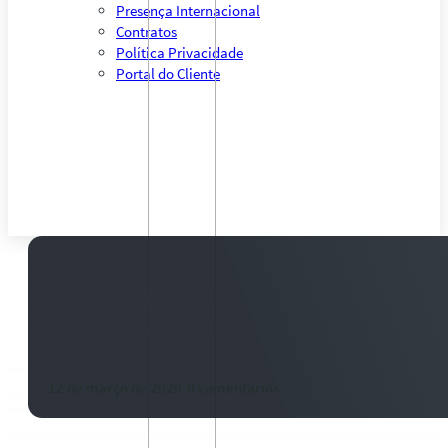
Presença Internacional
Contratos
Política Privacidade
Portal do Cliente
Vendas semanais de milho dos 
1.471.200 t em 2019/20
12 de março de 2020
-
0 comentários