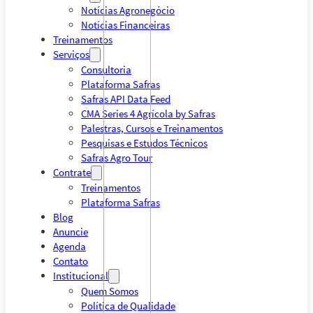
Notícias Agronegócio
Notícias Financeiras
Treinamentos
Serviços
Consultoria
Plataforma Safras
Safras API Data Feed
CMA Series 4 Agrícola by Safras
Palestras, Cursos e Treinamentos
Pesquisas e Estudos Técnicos
Safras Agro Tour
Contrate
Treinamentos
Plataforma Safras
Blog
Anuncie
Agenda
Contato
Institucional
Quem Somos
Política de Qualidade