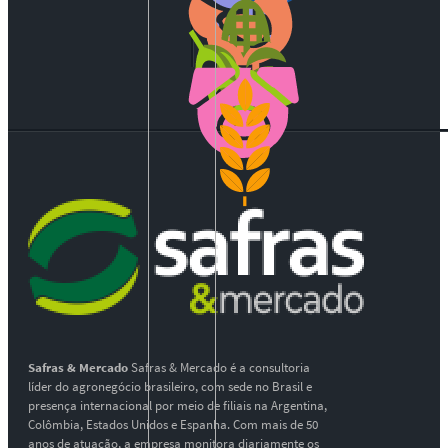
Safras & Mercado
Safras & Mercado é a consultoria
líder do agronegócio brasileiro, com sede no Brasil e
presença internacional por meio de filiais na Argentina,
Colômbia, Estados Unidos e Espanha. Com mais de 50
anos de atuação, a empresa monitora diariamente os