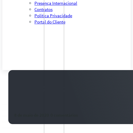
Presença Internacional
Contratos
Política Privacidade
Portal do Cliente
USDA e Conab merecem atenção
agro
8 de maio de 2020
-
0 comentários