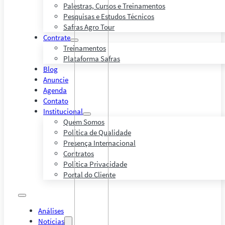
Palestras, Cursos e Treinamentos
Pesquisas e Estudos Técnicos
Safras Agro Tour
Contrate
Treinamentos
Plataforma Safras
Blog
Anuncie
Agenda
Contato
Institucional
Quem Somos
Política de Qualidade
Presença Internacional
Contratos
Política Privacidade
Portal do Cliente
Análises
Notícias