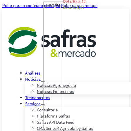
Dólar
R$ 5,12
Pular para o conteúdo principal
COTAÇÕES
Pular para o rodapé
Euro
R$ 5,91
Análises
Notícias
Notícias Agronegócio
Notícias Financeiras
Treinamentos
Serviços
Consultoria
Plataforma Safras
Safras API Data Feed
CMA Series 4 Agrícola by Safras