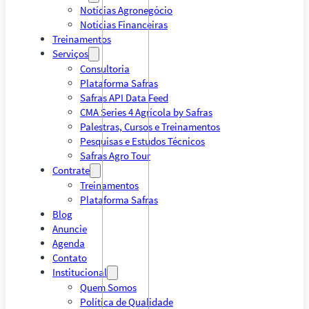
Notícias Agronegócio
Notícias Financeiras
Treinamentos
Serviços
Consultoria
Plataforma Safras
Safras API Data Feed
CMA Series 4 Agrícola by Safras
Palestras, Cursos e Treinamentos
Pesquisas e Estudos Técnicos
Safras Agro Tour
Contrate
Treinamentos
Plataforma Safras
Blog
Anuncie
Agenda
Contato
Institucional
Quem Somos
Política de Qualidade