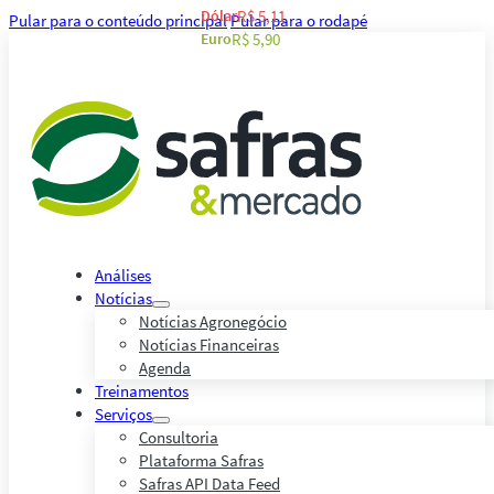
Dólar
R$ 5,11
Pular para o conteúdo principal
Pular para o rodapé
Euro
R$ 5,90
Análises
Notícias
Notícias Agronegócio
Notícias Financeiras
Agenda
Treinamentos
Serviços
Consultoria
Plataforma Safras
Safras API Data Feed