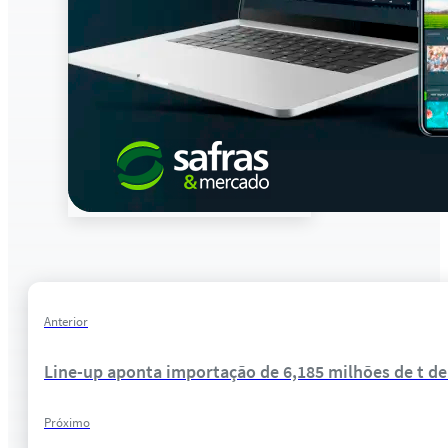
Anterior
Line-up aponta importação de 6,185 milhões de t de 
Próximo