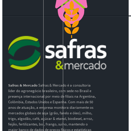
Safras & Mercado
Safras & Mercado é a consultoria
líder do agronegócio brasileiro, com sede no Brasil e
presença internacional por meio de filiais na Argentina,
Colômbia, Estados Unidos e Espanha. Com mais de 50
anos de atuação, a empresa monitora diariamente os
mercados globais de soja (grão, farelo e óleo), milho,
trigo, algodão, café, açúcar & etanol, biodiesel, arroz,
feijão, fertilizantes, boi, frango, suíno, mantendo o
maior banco de dados de preços físicos e estatísticas