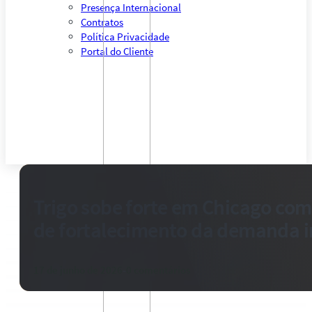
Presença Internacional
Contratos
Política Privacidade
Portal do Cliente
Trigo sobe forte em Chicago com
de fortalecimento da demanda i
17 de junho de 2026
-
0 comentários