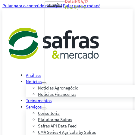
Dólar
R$ 5,12
Pular para o conteúdo principal
COTAÇÕES
Pular para o rodapé
Euro
R$ 5,91
Análises
Notícias
Notícias Agronegócio
Notícias Financeiras
Treinamentos
Serviços
Consultoria
Plataforma Safras
Safras API Data Feed
CMA Series 4 Agrícola by Safras