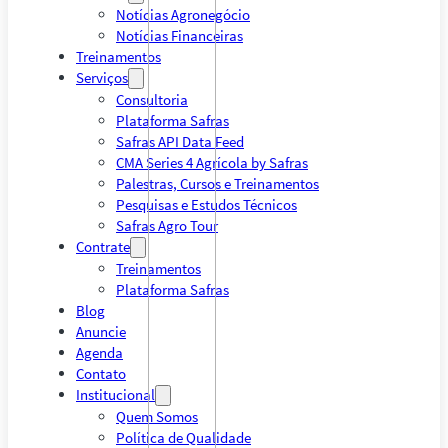
Notícias Agronegócio
Notícias Financeiras
Treinamentos
Serviços
Consultoria
Plataforma Safras
Safras API Data Feed
CMA Series 4 Agrícola by Safras
Palestras, Cursos e Treinamentos
Pesquisas e Estudos Técnicos
Safras Agro Tour
Contrate
Treinamentos
Plataforma Safras
Blog
Anuncie
Agenda
Contato
Institucional
Quem Somos
Política de Qualidade