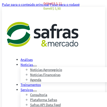
Dólar
R$ 5,11
Pular para o conteúdo principal
Pular para o rodapé
Euro
R$ 5,90
Análises
Notícias
Notícias Agronegócio
Notícias Financeiras
Agenda
Treinamentos
Serviços
Consultoria
Plataforma Safras
Safras API Data Feed