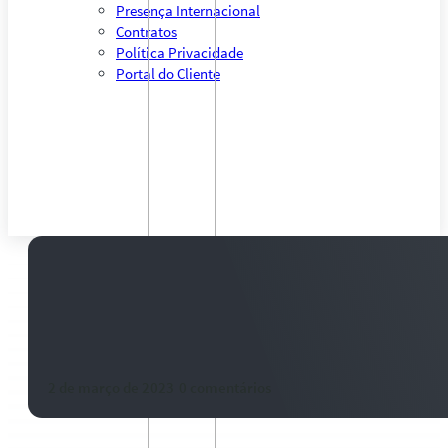
Presença Internacional
Contratos
Política Privacidade
Portal do Cliente
Soja fecha em alta em Chicago c
demanda e atenção à Rússia
2 de março de 2023
-
0 comentários