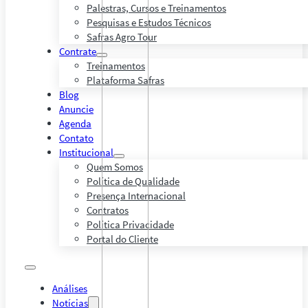
Palestras, Cursos e Treinamentos
Pesquisas e Estudos Técnicos
Safras Agro Tour
Contrate
Treinamentos
Plataforma Safras
Blog
Anuncie
Agenda
Contato
Institucional
Quem Somos
Política de Qualidade
Presença Internacional
Contratos
Política Privacidade
Portal do Cliente
Análises
Notícias