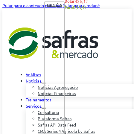
Dólar
R$ 5,12
Pular para o conteúdo principal
COTAÇÕES
Pular para o rodapé
Euro
R$ 5,91
Análises
Notícias
Notícias Agronegócio
Notícias Financeiras
Treinamentos
Serviços
Consultoria
Plataforma Safras
Safras API Data Feed
CMA Series 4 Agrícola by Safras