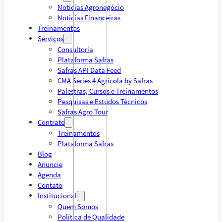
Notícias Agronegócio
Notícias Financeiras
Treinamentos
Serviços
Consultoria
Plataforma Safras
Safras API Data Feed
CMA Series 4 Agrícola by Safras
Palestras, Cursos e Treinamentos
Pesquisas e Estudos Técnicos
Safras Agro Tour
Contrate
Treinamentos
Plataforma Safras
Blog
Anuncie
Agenda
Contato
Institucional
Quem Somos
Política de Qualidade