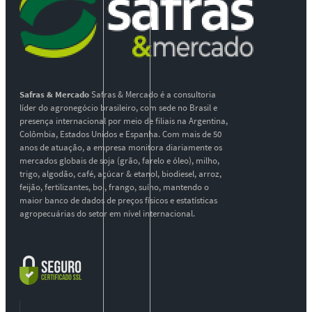
Safras & Mercado
Safras & Mercado é a consultoria
líder do agronegócio brasileiro, com sede no Brasil e
presença internacional por meio de filiais na Argentina,
Colômbia, Estados Unidos e Espanha. Com mais de 50
anos de atuação, a empresa monitora diariamente os
mercados globais de soja (grão, farelo e óleo), milho,
trigo, algodão, café, açúcar & etanol, biodiesel, arroz,
feijão, fertilizantes, boi, frango, suíno, mantendo o
maior banco de dados de preços físicos e estatísticas
agropecuárias do setor em nível internacional.