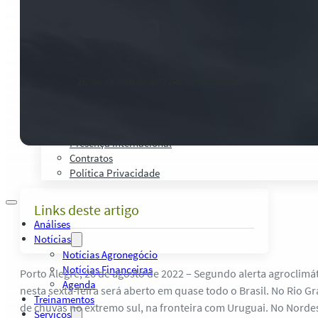
Palestras, Cursos e Treinamentos
Clima
Pesquisas e Estudos Técnicos
Safras Agro Tour
Blog
Anuncie
26 de agosto de 2022
-
0 comentários
Contato
Institucional
Quem Somos
Política de Qualidade
Presença Internacional
Contratos
Política Privacidade
Links deste artigo
Análises
Notícias
Notícias Agronegócio
Notícias Financeiras
Porto Alegre, 26 de agosto de 2022 – Segundo alerta agroclimá
Agenda
nesta sexta-feira será aberto em quase todo o Brasil. No Rio G
Treinamentos
de chuvas no extremo sul, na fronteira com Uruguai. No Norde
Serviços