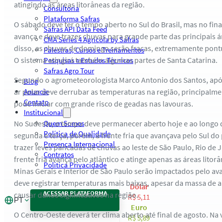
atingindo as áreas litorâneas da região.
Consultoria
Plataforma Safras
O sábado deve ter o tempo aberto no Sul do Brasil, mas no final
Safras API Data Feed
avança e deve trazer chuvas para grande parte das principais 
CMA Series 4 Agrícola by Safras
disso, as chuvas de domingo serão fracas, extremamente pont
Palestras, Cursos e Treinamentos
O sistema atingirá também algumas partes de Santa Catarina.
Pesquisas e Estudos Técnicos
Safras Agro Tour
Segundo o agrometeorologista Marco Antonio dos Santos, após
Blog
ar polar deve derrubar as temperaturas na região, principalm
Anuncie
Contato
pode iniciar com grande risco de geadas nas lavouras.
Institucional
No Sudeste, o tempo deve permanecer aberto hoje e ao longo 
Quem Somos
Política de Qualidade
segunda e terça, porém, a frente fria que avançava pelo Sul do
Presença Internacional
trazer leves pancadas de chuvas ao leste de São Paulo, Rio de J
Contratos
frente fria avança pelo atlântico e atinge apenas as áreas litor
Política Privacidade
Minas Gerais e Interior de São Paulo serão impactados pelo a
deve registrar temperaturas mais baixas, apesar da massa de ar
Dólar
ACESSAR PLATAFORMA
causar danos significativos na região.
R$ 5,11
PT
Euro
O Centro-Oeste deverá ter clima aberto até final de agosto. Na
R$ 5,89