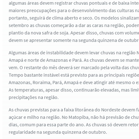
algumas áreas devem registrar chuvas pontuais e de baixa int
maiores preocupações para o desenvolvimento das culturas na
portanto, seguirá de clima aberto e seco. Os modelos sinaliz
setembro as chuvas começarão a dar as caras na região, poden
plantio da nova safra de soja. Apesar disso, chuvas com volum
devem se apresentar somente na segunda quinzena de outubr
Algumas áreas de instabilidade devem levar chuvas na região 
Amapá e norte de Amazonas e Pará. As chuvas devem se mante
vem. O restante do mês deverá ser marcado pela volta das chuv
Tempo bastante instável está previsto para as principais regiõ
Amazonas, Roraima, Pará, Amapá e deve atingir até mesmo o e
As temperaturas, apesar disso, continuarão elevadas, mas limi
precipitações na região.
As chuvas previstas para a faixa litorânea do Nordeste devem f
açúcar e milho na região. No Matopiba, não há previsão de ch
dias, comum para essa parte do ano. As chuvas só devem reto
regularidade na segunda quinzena de outubro.