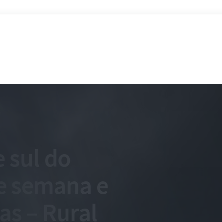
e sul do
de semana e
as – Rural