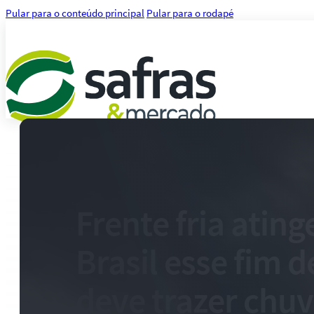
Pular para o conteúdo principal
Pular para o rodapé
Análises
Notícias
Notícias Agronegócio
Notícias Financeiras
Frente fria ating
Agenda
Treinamentos
Brasil esse fim 
Serviços
Consultoria
Plataforma Safras
deve trazer chuv
Safras API Data Feed
CMA Series 4 Agrícola by Safras