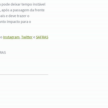
m pode deixar tempo instável
, após a passagem da frente
aís e deve trazer o
anto impacto para o
no
Instagram
,
Twitter
e
SAFRAS
FRAS