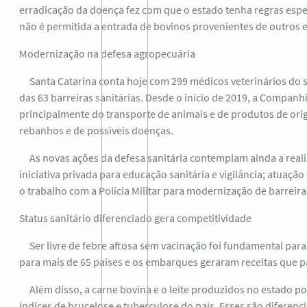
erradicação da doença fez com que o estado tenha regras especi
não é permitida a entrada de bovinos provenientes de outros 
Modernização na defesa agropecuária
Santa Catarina conta hoje com 299 médicos veterinários do s
das 63 barreiras sanitárias. Desde o início de 2019, a Companh
principalmente do transporte de animais e de produtos de orig
rebanhos e de possíveis doenças.
As novas ações da defesa sanitária contemplam ainda a realiz
iniciativa privada para educação sanitária e vigilância; atua
o trabalho com a Polícia Militar para modernização de barreir
Status sanitário diferenciado gera competitividade
Ser livre de febre aftosa sem vacinação foi fundamental para 
para mais de 65 países e os embarques geraram receitas que 
Além disso, a carne bovina e o leite produzidos no estado p
índices de brucelose e tuberculose do país. Esses são diferen