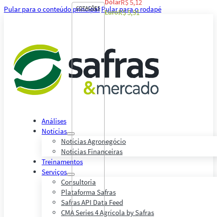
Dólar
R$ 5,12
Pular para o conteúdo principal
COTAÇÕES
Pular para o rodapé
Euro
R$ 5,91
Análises
Notícias
Notícias Agronegócio
Notícias Financeiras
Treinamentos
Serviços
Consultoria
Plataforma Safras
Safras API Data Feed
CMA Series 4 Agrícola by Safras