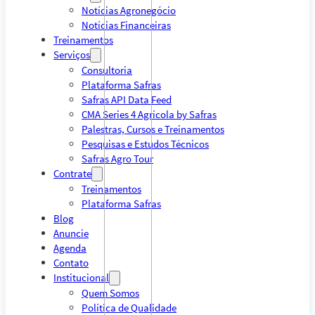
Notícias Agronegócio
Notícias Financeiras
Treinamentos
Serviços
Consultoria
Plataforma Safras
Safras API Data Feed
CMA Series 4 Agrícola by Safras
Palestras, Cursos e Treinamentos
Pesquisas e Estudos Técnicos
Safras Agro Tour
Contrate
Treinamentos
Plataforma Safras
Blog
Anuncie
Agenda
Contato
Institucional
Quem Somos
Política de Qualidade