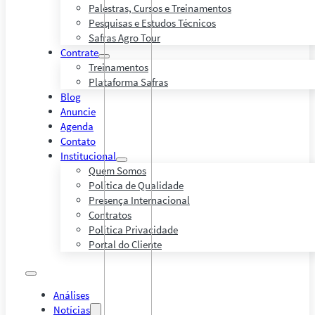
Palestras, Cursos e Treinamentos
Pesquisas e Estudos Técnicos
Safras Agro Tour
Contrate
Treinamentos
Plataforma Safras
Blog
Anuncie
Agenda
Contato
Institucional
Quem Somos
Política de Qualidade
Presença Internacional
Contratos
Política Privacidade
Portal do Cliente
Análises
Notícias