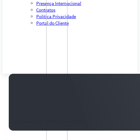
Presença Internacional
Contratos
Política Privacidade
Portal do Cliente
Santa Catarina tem novas regras
ingresso de bovinos e búfalos
6 de janeiro de 2020
-
0 comentários