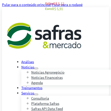
Dólar
R$ 5,12
Pular para o conteúdo principal
Pular para o rodapé
Euro
R$ 5,91
Análises
Notícias
Notícias Agronegócio
Notícias Financeiras
Agenda
Treinamentos
Serviços
Consultoria
Plataforma Safras
Safras API Data Feed