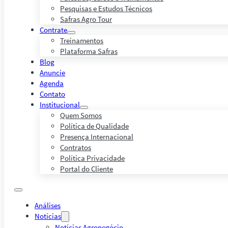
Pesquisas e Estudos Técnicos
Safras Agro Tour
Contrate
Treinamentos
Plataforma Safras
Blog
Anuncie
Agenda
Contato
Institucional
Quem Somos
Política de Qualidade
Presença Internacional
Contratos
Política Privacidade
Portal do Cliente
Análises
Notícias
Notícias Agronegócio