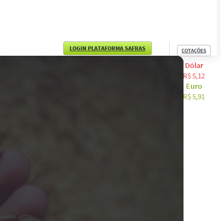
LOGIN PLATAFORMA SAFRAS
COTAÇÕES
Dólar
English
R$ 5,12
Euro
Español
R$ 5,91