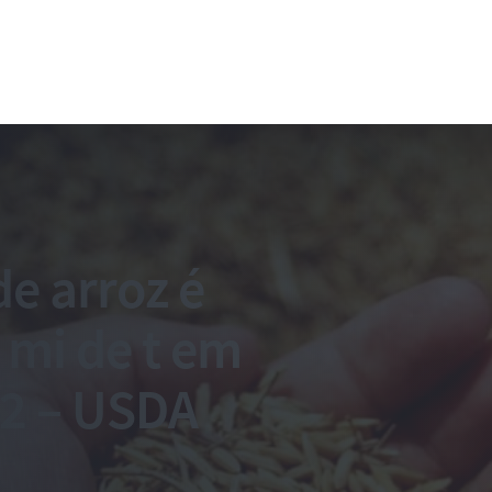
de arroz é
 mi de t em
2 – USDA