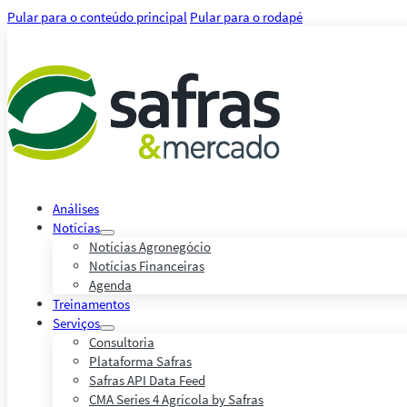
Pular para o conteúdo principal
Pular para o rodapé
Análises
Notícias
Notícias Agronegócio
Notícias Financeiras
Agenda
Treinamentos
Serviços
Consultoria
Plataforma Safras
Safras API Data Feed
CMA Series 4 Agrícola by Safras