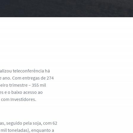
ealizou teleconferência há
e ano. Com entregas de 274
eiro trimestre – 355 mil
es e o baixo acesso ao
o com Investidores.
as, seguido pela soja, com 62
5 mil toneladas), enquanto a