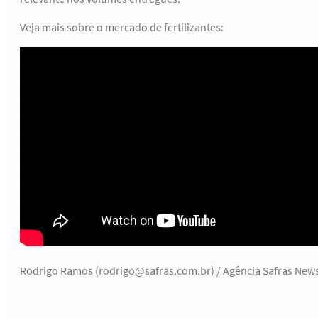
Veja mais sobre o mercado de fertilizantes:
Rodrigo Ramos (rodrigo@safras.com.br) / Agência Safras New