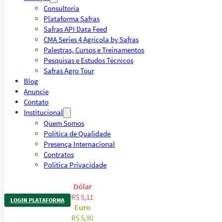
Consultoria
Plataforma Safras
Safras API Data Feed
CMA Series 4 Agrícola by Safras
Palestras, Cursos e Treinamentos
Pesquisas e Estudos Técnicos
Safras Agro Tour
Blog
Anuncie
Contato
Institucional
Quem Somos
Política de Qualidade
Presença Internacional
Contratos
Política Privacidade
Dólar
R$ 5,11
LOGIN PLATAFORMA
Euro
R$ 5,90