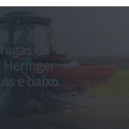
regas de
a Heringer
tos e baixo
o