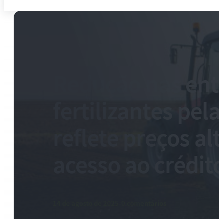
Redução nas ent
fertilizantes pel
reflete preços al
acesso ao crédit
14 de agosto de 2025
-
0 comentários