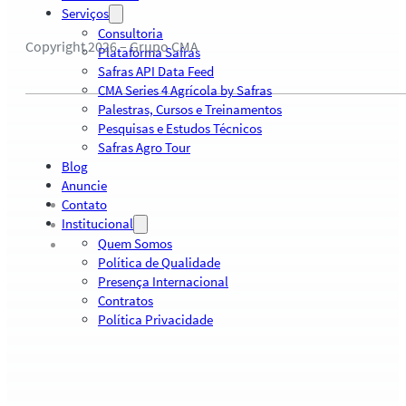
Serviços
Consultoria
Copyright 2026 – Grupo CMA
Plataforma Safras
Safras API Data Feed
CMA Series 4 Agrícola by Safras
Palestras, Cursos e Treinamentos
Pesquisas e Estudos Técnicos
Safras Agro Tour
Blog
Anuncie
Contato
Institucional
Quem Somos
Política de Qualidade
Presença Internacional
Contratos
Política Privacidade