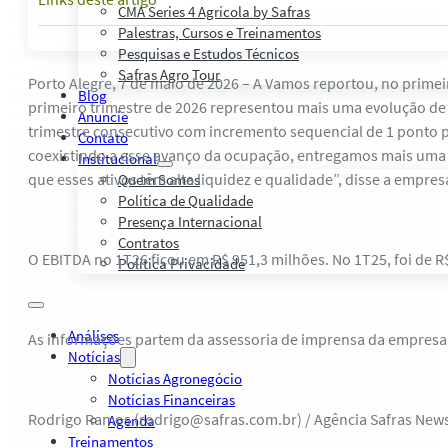
CMA Series 4 Agrícola by Safras
Palestras, Cursos e Treinamentos
Pesquisas e Estudos Técnicos
Safras Agro Tour
Porto Alegre, 7 de maio de 2026 – A Vamos reportou, no primeiro
Blog
primeiro trimestre de 2026 representou mais uma evolução de 
Anuncie
trimestre consecutivo com incremento sequencial de 1 ponto p
Contato
coexistindo a esse avanço da ocupação, entregamos mais uma 
Institucional
que esses ativos têm alta liquidez e qualidade”, disse a empres
Quem Somos
Política de Qualidade
Presença Internacional
Contratos
O EBITDA no 1T26 ficou em R$ 951,3 milhões. No 1T25, foi de R
Política Privacidade
Análises
As informações partem da assessoria de imprensa da empresa
Notícias
Notícias Agronegócio
Notícias Financeiras
Rodrigo Ramos (rodrigo@safras.com.br) / Agência Safras New
Agenda
Treinamentos