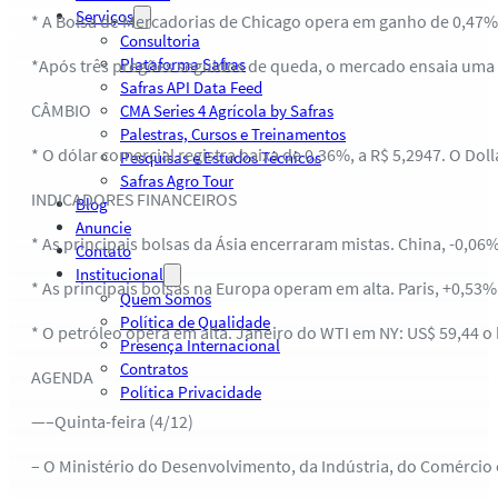
Serviços
* A Bolsa de Mercadorias de Chicago opera em ganho de 0,47% 
Consultoria
Plataforma Safras
*Após três pregões seguidos de queda, o mercado ensaia uma 
Safras API Data Feed
CÂMBIO
CMA Series 4 Agrícola by Safras
Palestras, Cursos e Treinamentos
* O dólar comercial registra baixa de 0,36%, a R$ 5,2947. O Doll
Pesquisas e Estudos Técnicos
Safras Agro Tour
INDICADORES FINANCEIROS
Blog
Anuncie
* As principais bolsas da Ásia encerraram mistas. China, -0,06
Contato
Institucional
* As principais bolsas na Europa operam em alta. Paris, +0,53%
Quem Somos
Política de Qualidade
* O petróleo opera em alta. Janeiro do WTI em NY: US$ 59,44 o 
Presença Internacional
Contratos
AGENDA
Política Privacidade
—–Quinta-feira (4/12)
– O Ministério do Desenvolvimento, da Indústria, do Comércio 