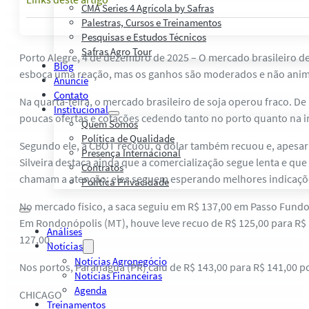
CMA Series 4 Agrícola by Safras
Palestras, Cursos e Treinamentos
Pesquisas e Estudos Técnicos
Safras Agro Tour
Porto Alegre, 4 de dezembro de 2025 – O mercado brasileiro de
Blog
esboça uma reação, mas os ganhos são moderados e não animam 
Anuncie
Contato
Na quarta-feira, o mercado brasileiro de soja operou fraco. De
Institucional
poucas ofertas e cotações cedendo tanto no porto quanto na i
Quem Somos
Política de Qualidade
Segundo ele, a CBOT recuou, o dólar também recuou e, apesar 
Presença Internacional
Silveira destaca ainda que a comercialização segue lenta e qu
Contratos
chamam a atenção; eles seguem esperando melhores indicaçõe
Política Privacidade
No mercado físico, a saca seguiu em R$ 137,00 em Passo Fundo
Em Rondonópolis (MT), houve leve recuo de R$ 125,00 para R$ 1
Análises
127,00.
Notícias
Notícias Agronegócio
Nos portos, Paranaguá (PR) caiu de R$ 143,00 para R$ 141,00 p
Notícias Financeiras
Agenda
CHICAGO
Treinamentos