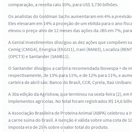
comparação, a receita caiu 10%, para US$ 3,730 bilhões.
Os analistas do Goldman Sachs aumentaram em 4% a previsão pa
Eles elevaram em 14% a projeção de um ebitda para o ano fisca
elevou o preço-alvo de 12 meses das ações da JBS em 7%, para 
A Genial Investimentos divulgou as dez ações que compõem s
Cemig (CMIG4), Energisa (ENGI11), Irani (RANI3), Localiza (RE
(OPCT3) e Santander (SANB11).
O Santander divulgou a carteira recomendada Ibovespa + de m
respectivamente, de 13% para 11%, e de 12% para 11%, e aumen
carteira de abril são: Banco do Brasil, CCR, Cyrela, Itaú Uniban
A 30a edição da Agrishow, que terminou na sexta-feira (2), em
implementos agrícolas. No total foram registrados R$ 14,6 bi
A Associação Brasileira de Proteína Animal (ABPA) celebrou a i
a carne suína do Brasil. A isenção é válida sobre uma cota de 1
imposta era de 25% sobre o valor total do produto.