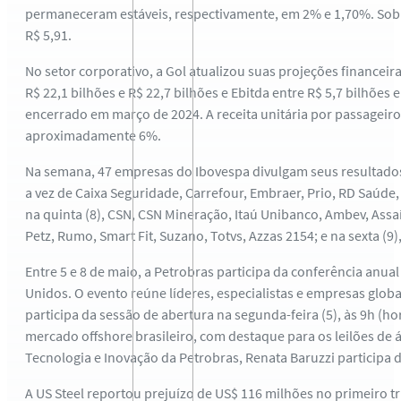
permaneceram estáveis, respectivamente, em 2% e 1,70%. Sobre 
R$ 5,91.
No setor corporativo, a Gol atualizou suas projeções financeir
R$ 22,1 bilhões e R$ 22,7 bilhões e Ebitda entre R$ 5,7 bilhões
encerrado em março de 2024. A receita unitária por passageiro
aproximadamente 6%.
Na semana, 47 empresas do Ibovespa divulgam seus resultados d
a vez de Caixa Seguridade, Carrefour, Embraer, Prio, RD Saúde, 
na quinta (8), CSN, CSN Mineração, Itaú Unibanco, Ambev, Assaí
Petz, Rumo, Smart Fit, Suzano, Totvs, Azzas 2154; e na sexta (9
Entre 5 e 8 de maio, a Petrobras participa da conferência anu
Unidos. O evento reúne líderes, especialistas e empresas globa
participa da sessão de abertura na segunda-feira (5), às 9h (
mercado offshore brasileiro, com destaque para os leilões de
Tecnologia e Inovação da Petrobras, Renata Baruzzi participa
A US Steel reportou prejuízo de US$ 116 milhões no primeiro 