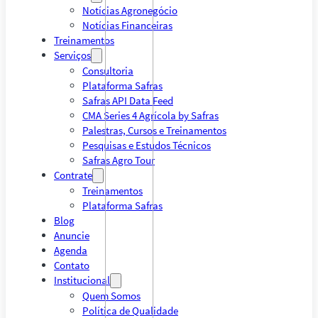
Notícias Agronegócio
Notícias Financeiras
Treinamentos
Serviços
Consultoria
Plataforma Safras
Safras API Data Feed
CMA Series 4 Agrícola by Safras
Palestras, Cursos e Treinamentos
Pesquisas e Estudos Técnicos
Safras Agro Tour
Contrate
Treinamentos
Plataforma Safras
Blog
Anuncie
Agenda
Contato
Institucional
Quem Somos
Política de Qualidade