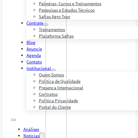
Palestras, Cursos e Treinamentos
Pesquisas e Estudos Técnicos
Safras Agro Tour
Contrate
Treinamentos
Plataforma Safras
Blog
Anuncie
Agenda
Contato
Institucional
Quem Somos
Política de Qualidade
Presença Internacional
Contratos
Política Privacidade
Portal do Cliente
Análises
Notícias