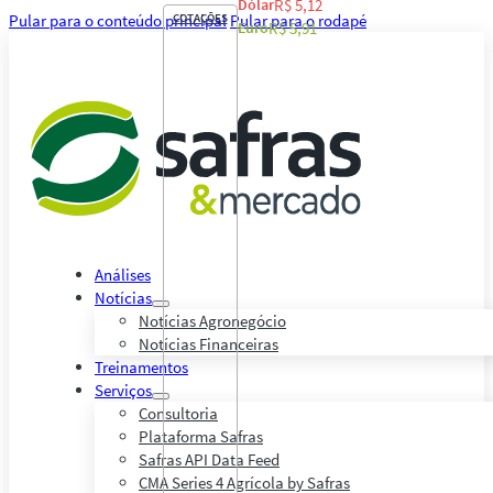
Dólar
R$ 5,12
Pular para o conteúdo principal
COTAÇÕES
Pular para o rodapé
Euro
R$ 5,91
Análises
Notícias
Notícias Agronegócio
Notícias Financeiras
Treinamentos
Serviços
Consultoria
Plataforma Safras
Safras API Data Feed
CMA Series 4 Agrícola by Safras