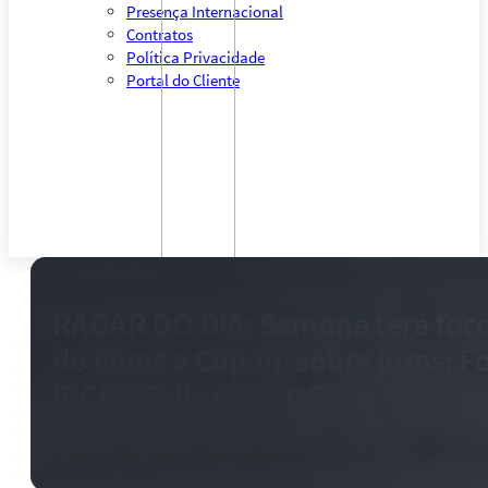
Presença Internacional
Contratos
Política Privacidade
Portal do Cliente
RADAR DO DIA: Semana terá foco
do Fomc e Copom sobre juros; F
IPCA e Selic em 2025
5 de maio de 2025
-
0 comentários