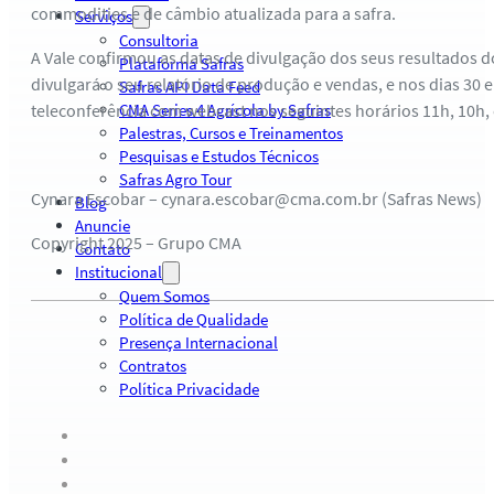
commodities e de câmbio atualizada para a safra.
Serviços
Consultoria
A Vale confirmou as datas de divulgação dos seus resultados d
Plataforma Safras
divulgará o seu relatório de produção e vendas, e nos dias 30 e
Safras API Data Feed
teleconferência com webcast nos seguintes horários 11h, 10h, e
CMA Series 4 Agrícola by Safras
Palestras, Cursos e Treinamentos
Pesquisas e Estudos Técnicos
Safras Agro Tour
Cynara Escobar – cynara.escobar@cma.com.br (Safras News)
Blog
Anuncie
Copyright 2025 – Grupo CMA
Contato
Institucional
Quem Somos
Política de Qualidade
Presença Internacional
Contratos
Política Privacidade