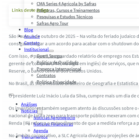
CMA Series 4 Agrícola by Safras
Links deste artigo
Palestras, Cursos e Treinamentos
Pesquisas e Estudos Técnicos
Safras Agro Tour
Blog
São Paulo, 3 de outubro de 2025 – Na volta do feriado judaic
Anuncie
Contato
consigam chegar a um acordo para acabar com o shutdown do g
Institucional
Com isso, o payroll, o aguardado relatório de emprego nos Est
Quem Somos
Política de Qualidade
gerente de compras (PMI, na sigla em inglês) de serviços, qu
Presença Internacional
Reserve, o banco central dos Estados Unidos.
Contratos
Política Privacidade
No Brasil, às 9h, o Instituto Brasileiro de Geografia e Estatíst
O presidente Luiz Inácio Lula da Silva, cumpre mais um dia de 
Análises
Os investidores também seguem atento às discussões sobre o ce
Notícias
nacional de tarifa zero para transporte público mexeram com 
Notícias Agronegócio
Renda (IR) reforça o entendimento de que a medida reforça a 
Notícias Financeiras
Agenda
No âmbito corporativo, a SLC Agrícola divulgou projeções de 
Treinamentos