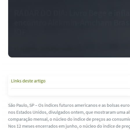
RADAR DO DIA: Livro Bege e infl
encontro Alckmin-Amcham Brasi
IOF
16 de julho de 2025
-
0 comentários
Links deste artigo
São Paulo, SP – Os índices futuros americanos e as bolsas eu
nos Estados Unidos, divulgados ontem, que mostraram uma alta
comparação mensal, o núcleo do índice de preços ao consumido
Nos 12 meses encerrados em junho, o núcleo do índice de pre