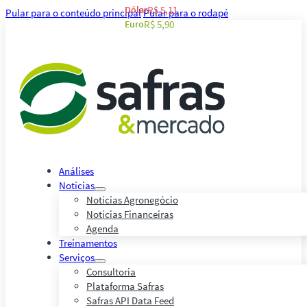
Dólar
R$ 5,11
Pular para o conteúdo principal
Pular para o rodapé
Euro
R$ 5,90
Análises
Notícias
Notícias Agronegócio
Notícias Financeiras
Agenda
Treinamentos
Serviços
Consultoria
Plataforma Safras
Safras API Data Feed