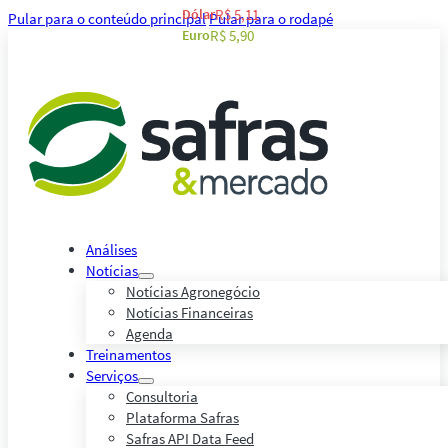
Dólar
R$ 5,11
Pular para o conteúdo principal
Pular para o rodapé
Euro
R$ 5,90
Análises
Notícias
Notícias Agronegócio
Notícias Financeiras
Agenda
Treinamentos
Serviços
Consultoria
Plataforma Safras
Safras API Data Feed