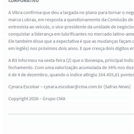
CORPORATIVO
A Vibra confirma que deu a largada no plano para tornar o neg
marca Lubrax, em resposta a questionamento da Comissão de V
entrevista ao veículo, o vice-presidente da unidade de negóci
conquistar a liderança em lubrificantes no mercado latino-ameri
Ele também disse que a expectativa é que as mudanças façam o 
em inglês) nos próximos dois anos. E que cresça dois dígitos e
A B3 informou na sexta-feira (2) que o Ibovespa, principal índ
fechamento. Com uma valorização acumulada de 34% nos doze 
é de 4 de dezembro, quando o índice atingiu 164.455,61 pontos
Cynara Escobar – cynara.escobar@cma.com.br (Safras News)
Copyright 2026 – Grupo CMA