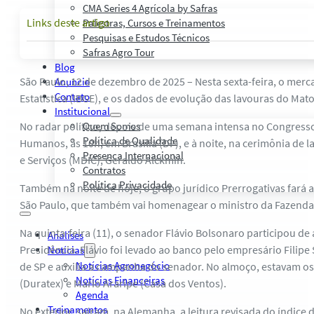
CMA Series 4 Agrícola by Safras
Links deste artigo
Palestras, Cursos e Treinamentos
Pesquisas e Estudos Técnicos
Safras Agro Tour
Blog
São Paulo, 12 de dezembro de 2025 – Nesta sexta-feira, o mercad
Anuncie
Contato
Estatística (IBGE), e os dados de evolução das lavouras do Mato
Institucional
No radar político, depois de uma semana intensa no Congresso,
Quem Somos
Política de Qualidade
Humanos, às 10h, em Brasília (DF), e à noite, na cerimônia de
Presença Internacional
e Serviços (MDIC), Geraldo Alckmin.
Contratos
Política Privacidade
Também na noite de hoje, o grupo jurídico Prerrogativas fará 
São Paulo, que também vai homenagear o ministro da Fazenda,
Na quinta-feira (11), o senador Flávio Bolsonaro participou d
Análises
Presidência. Flávio foi levado ao banco pelo empresário Filip
Notícias
Notícias Agronegócio
de SP e auxilia a campanha do senador. No almoço, estavam os 
Notícias Financeiras
(Duratex) e Mario Araripe (Casa dos Ventos).
Agenda
Treinamentos
No exterior, saíram, na Alemanha, a leitura revisada do índice