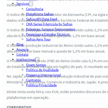
Serviços
outubro.
Consultoria
Plataforma Safras
O índice de preços ao consumidor da Alemanha (CPI, na sigla
Safras API Data Feed
dados revisados divulgados pelo Escritório Federal de Estatístic
CMA Series 4 Agrícola by Safras
Palestras, Cursos e Treinamentos
O índice de produção industrial do Reino Unido subiu 1,1% em
Pesquisas e Estudos Técnicos
alta de 0,9% em base mensal e queda de 1,2% em base anual.
Safras Agro Tour
Blog
O índice de produção industrial do Reino Unido subiu 1,1% em
Anuncie
alta de 0,9% em base mensal e queda de 1,2% em base anual.
Contato
Institucional
O Produto Interno Bruto (PIB) do Reino Unido caiu 0,1% em ou
Quem Somos
de Estatísticas (ONS, na sigla em inglês) do país. O resultado 
Política de Qualidade
Presença Internacional
No Japão, o índice que mede a produção industrial do país su
Contratos
Ministério da Economia, Comércio e Indústria do Japão. A prev
Política Privacidade
Ainda nesta sexta-feira, nos EUA, estão previstos discursos de
plataformas em operação.
CORPORATIVO