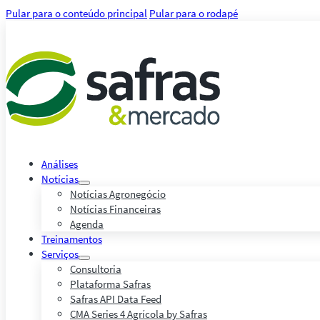
Pular para o conteúdo principal
Pular para o rodapé
Análises
Notícias
Notícias Agronegócio
Notícias Financeiras
Agenda
Treinamentos
Serviços
Consultoria
Plataforma Safras
Safras API Data Feed
CMA Series 4 Agrícola by Safras