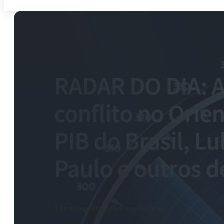
RADAR DO DIA: A
conflito no Orie
PIB do Brasil, L
Paulo e outros 
3 de março de 2026
-
0 comentários