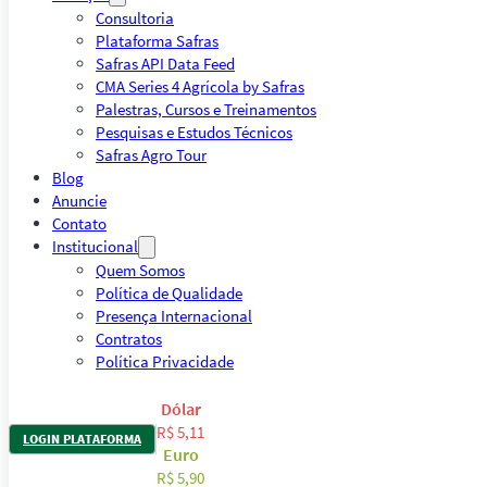
Consultoria
Plataforma Safras
Safras API Data Feed
CMA Series 4 Agrícola by Safras
Palestras, Cursos e Treinamentos
Pesquisas e Estudos Técnicos
Safras Agro Tour
Blog
Anuncie
Contato
Institucional
Quem Somos
Política de Qualidade
Presença Internacional
Contratos
Política Privacidade
Dólar
R$ 5,11
LOGIN PLATAFORMA
Euro
R$ 5,90