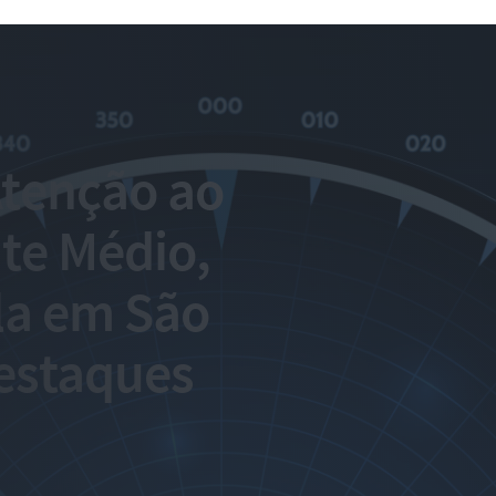
tenção ao
nte Médio,
ula em São
destaques