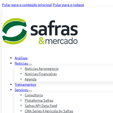
Pular para o conteúdo principal
Pular para o rodapé
Análises
Notícias
Notícias Agronegócio
Notícias Financeiras
Agenda
Treinamentos
Serviços
Consultoria
Plataforma Safras
Safras API Data Feed
CMA Series 4 Agrícola by Safras