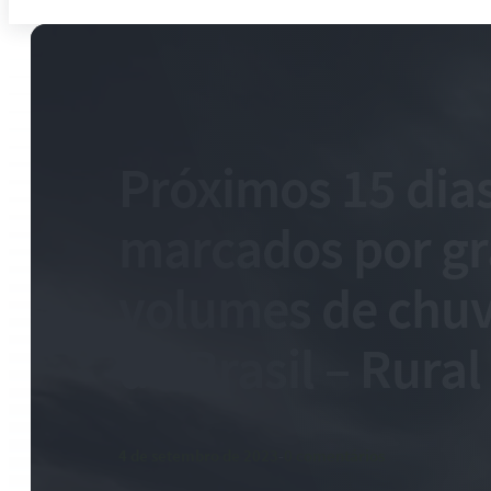
Próximos 15 dia
marcados por g
volumes de chuv
do Brasil – Rural
4 de setembro de 2023
-
0 comentários