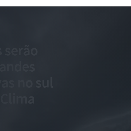
s serão
randes
as no sul
 Clima