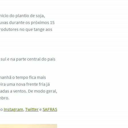
ício do plantio de soja,
chuvas durante os próximos 15
produtores no que tange aos
ul e na parte central do país
manhã o tempo fica mais
ira uma nova frente fria já
adas a ventos. De modo geral,
mbro.
no
Instagram
,
Twitter
e
SAFRAS