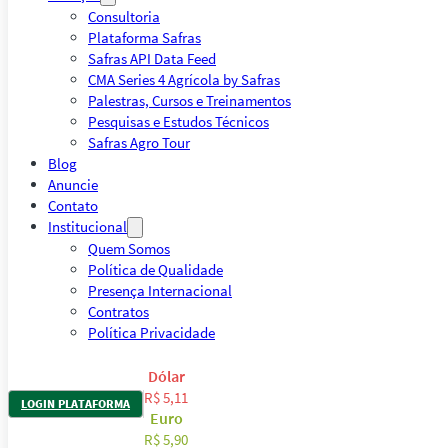
Consultoria
Plataforma Safras
Safras API Data Feed
CMA Series 4 Agrícola by Safras
Palestras, Cursos e Treinamentos
Pesquisas e Estudos Técnicos
Safras Agro Tour
Blog
Anuncie
Contato
Institucional
Quem Somos
Política de Qualidade
Presença Internacional
Contratos
Política Privacidade
Dólar
R$ 5,11
LOGIN PLATAFORMA
Euro
R$ 5,90