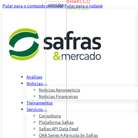
Dólar
R$ 5,12
Pular para o conteúdo principal
COTAÇÕES
Pular para o rodapé
Euro
R$ 5,91
Análises
Notícias
Notícias Agronegócio
Notícias Financeiras
Treinamentos
Serviços
Consultoria
Plataforma Safras
Safras API Data Feed
CMA Series 4 Agrícola by Safras