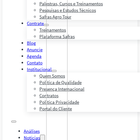
Palestras, Cursos e Treinamentos
Pesquisas e Estudos Técnicos
Safras Agro Tour
Contrate
Treinamentos
Plataforma Safras
Blog
Anuncie
Agenda
Contato
Institucional
Quem Somos
Política de Qualidade
Presença Internacional
Contratos
Política Privacidade
Portal do Cliente
Análises
Notícias