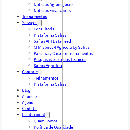
Notícias Agronegócio
Notícias Financeiras
Treinamentos
Serviços
Consultoria
Plataforma Safras
Safras API Data Feed
CMA Series 4 Agrícola by Safras
Palestras, Cursos e Treinamentos
Pesquisas e Estudos Técnicos
Safras Agro Tour
Contrate
Treinamentos
Plataforma Safras
Blog
Anuncie
Agenda
Contato
Institucional
Quem Somos
Política de Qualidade