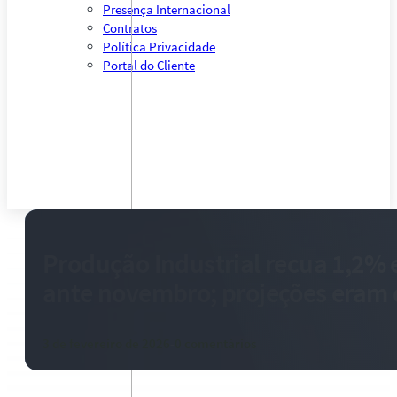
Presença Internacional
Contratos
Política Privacidade
Portal do Cliente
Produção Industrial recua 1,2
ante novembro; projeções eram 
3 de fevereiro de 2026
-
0 comentários