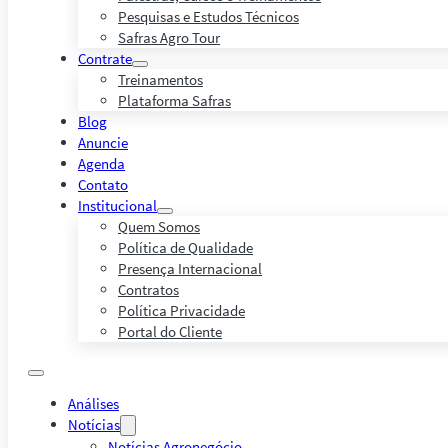
Pesquisas e Estudos Técnicos
Safras Agro Tour
Contrate
Treinamentos
Plataforma Safras
Blog
Anuncie
Agenda
Contato
Institucional
Quem Somos
Política de Qualidade
Presença Internacional
Contratos
Política Privacidade
Portal do Cliente
Análises
Notícias
Notícias Agronegócio