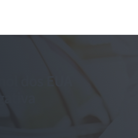
nol dos EUA
gativa