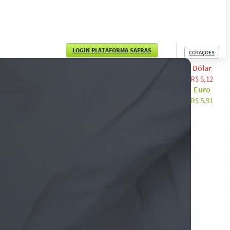
LOGIN PLATAFORMA SAFRAS
COTAÇÕES
Dólar
English
R$ 5,12
Euro
Español
R$ 5,91