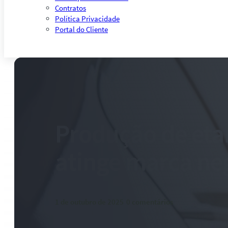
Contratos
Política Privacidade
Portal do Cliente
Produção de eta
atinge marca ne
1 de outubro de 2025
-
0 comentários