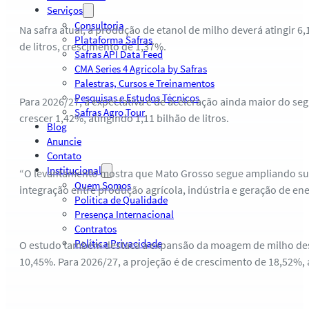
Serviços
Consultoria
Na safra atual, a produção de etanol de milho deverá atingir 6,
Plataforma Safras
de litros, crescimento de 1,37%.
Safras API Data Feed
CMA Series 4 Agrícola by Safras
Palestras, Cursos e Treinamentos
Pesquisas e Estudos Técnicos
Para 2026/27, a expectativa é de aceleração ainda maior do se
Safras Agro Tour
crescer 1,42%, atingindo 1,11 bilhão de litros.
Blog
Anuncie
Contato
Institucional
“O levantamento mostra que Mato Grosso segue ampliando sua r
Quem Somos
integração entre produção agrícola, indústria e geração de ene
Política de Qualidade
Presença Internacional
Contratos
Política Privacidade
O estudo também destaca a expansão da moagem de milho destin
10,45%. Para 2026/27, a projeção é de crescimento de 18,52%,