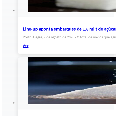
Line-up aponta embarques de 1,8 mi t de açúca
Porto Alegre, 7 de agosto de 2026 - O total de navios que a
Ver