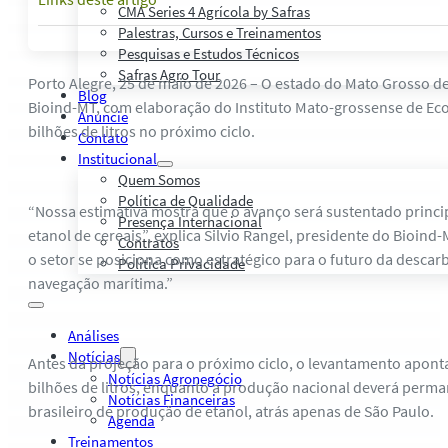
CMA Series 4 Agrícola by Safras
Palestras, Cursos e Treinamentos
Pesquisas e Estudos Técnicos
Safras Agro Tour
Porto Alegre, 25 de maio de 2026 – O estado do Mato Grosso de
Blog
Bioind-MT, com elaboração do Instituto Mato-grossense de Eco
Anuncie
bilhões de litros no próximo ciclo.
Contato
Institucional
Quem Somos
Política de Qualidade
“Nossa estimativa mostra que o avanço será sustentado princ
Presença Internacional
etanol de cereais”, explica Silvio Rangel, presidente do Bioin
Contratos
o setor se posiciona como estratégico para o futuro da desca
Política Privacidade
navegação marítima.”
Análises
Notícias
Antes da projeção para o próximo ciclo, o levantamento apont
Notícias Agronegócio
bilhões de litros, enquanto a produção nacional deverá per
Notícias Financeiras
brasileiro de produção de etanol, atrás apenas de São Paulo.
Agenda
Treinamentos