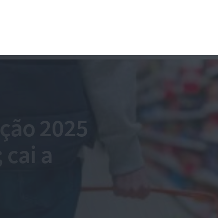
ação 2025
 cai a