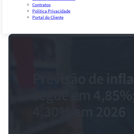
Contratos
Política Privacidade
Portal do Cliente
Previsão de infl
segue em 4,85%;
4,30% em 2026