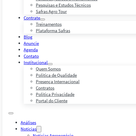
Pesquisas e Estudos Técnicos
Safras Agro Tour
Contrate
Treinamentos
Plataforma Safras
Blog
Anuncie
Agenda
Contato
Institucional
Quem Somos
Política de Qualidade
Presença Internacional
Contratos
Política Privacidade
Portal do Cliente
Análises
Notícias
Notícias Agronegócio