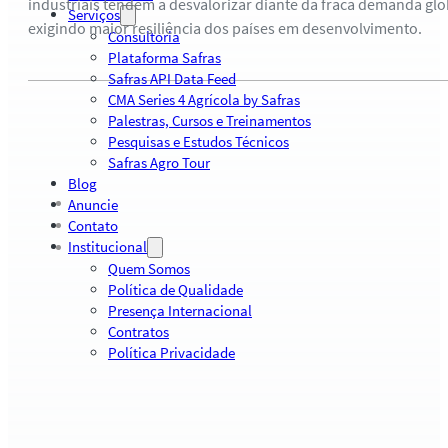
industriais tendem a desvalorizar diante da fraca demanda glob
Serviços
exigindo maior resiliência dos países em desenvolvimento.
Consultoria
Plataforma Safras
Safras API Data Feed
CMA Series 4 Agrícola by Safras
Palestras, Cursos e Treinamentos
Pesquisas e Estudos Técnicos
Safras Agro Tour
Blog
Anuncie
Contato
Institucional
Quem Somos
Política de Qualidade
Presença Internacional
Contratos
Política Privacidade