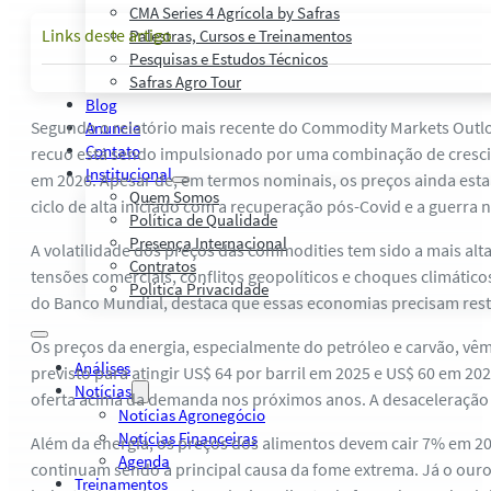
CMA Series 4 Agrícola by Safras
Links deste artigo
Palestras, Cursos e Treinamentos
Pesquisas e Estudos Técnicos
Safras Agro Tour
Blog
Segundo o relatório mais recente do Commodity Markets Outloo
Anuncie
Contato
recuo está sendo impulsionado por uma combinação de crescim
Institucional
em 2026. Apesar de, em termos nominais, os preços ainda esta
Quem Somos
ciclo de alta iniciado com a recuperação pós-Covid e a guerra 
Política de Qualidade
Presença Internacional
A volatilidade dos preços das commodities tem sido a mais al
Contratos
tensões comerciais, conflitos geopolíticos e choques climáti
Política Privacidade
do Banco Mundial, destaca que essas economias precisam restaur
Os preços da energia, especialmente do petróleo e carvão, vêm 
Análises
previsto para atingir US$ 64 por barril em 2025 e US$ 60 em 2
Notícias
oferta acima da demanda nos próximos anos. A desaceleração
Notícias Agronegócio
Notícias Financeiras
Além da energia, os preços dos alimentos devem cair 7% em 20
Agenda
continuam sendo a principal causa da fome extrema. Já o ouro 
Treinamentos