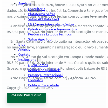
Serviços
Em relação a maio de 2020, houve alta de 5,40% no valor médi
Consultoria
dados são do Ministério da Indústria, Comércio e Serviços e f
Plataforma Safras
nos próximos dias, o mês deve fechar com volumes levemente s
Safras API Data Feed
CMA Series 4 Agrícola by Safras
A análise semanal de preços de SAFRAS & Mercado apontou que 
Palestras, Cursos e Treinamentos
R$ 5,65 para R$ 5,60. No interior do estado a cotação se mante
Pesquisas e Estudos Técnicos
Safras Agro Tour
Em Santa Catarina o preço do quilo na integração retrocedeu d
Blog
no mercado livre, enquanto na integração o quilo vivo aumento
Anuncie
Contato
No Mato Grosso do Sul a cotação em Campo Grande mudou de R$
Institucional
R$ 5,20 para R$ 6,10. No interior de Minas Gerais o quilo do 
Quem Somos
Grosso, o preço do quilo vivo em Rondonópolis baixou de R$ 5,
Política de Qualidade
Presença Internacional
Arno Baasch (arno@safras.com.br) / Agência SAFRAS
Contratos
Política Privacidade
Copyright 2021 – Grupo CMA
ACESSAR PLATAFORMA