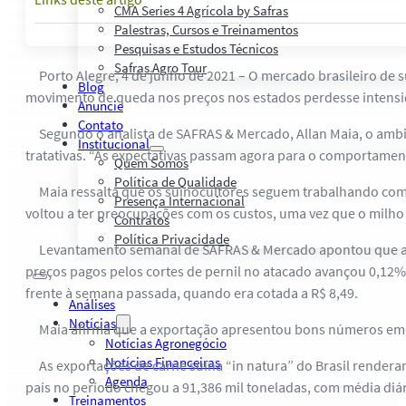
CMA Series 4 Agrícola by Safras
Palestras, Cursos e Treinamentos
Pesquisas e Estudos Técnicos
Safras Agro Tour
Porto Alegre, 4 de junho de 2021 – O mercado brasileiro de 
Blog
movimento de queda nos preços nos estados perdesse intensida
Anuncie
Contato
Segundo o analista de SAFRAS & Mercado, Allan Maia, o ambie
Institucional
tratativas. “As expectativas passam agora para o comportamen
Quem Somos
Política de Qualidade
Maia ressalta que os suinocultores seguem trabalhando com m
Presença Internacional
voltou a ter preocupações com os custos, uma vez que o milho
Contratos
Política Privacidade
Levantamento semanal de SAFRAS & Mercado apontou que a médi
preços pagos pelos cortes de pernil no atacado avançou 0,12% 
frente à semana passada, quando era cotada a R$ 8,49.
Análises
Notícias
Maia afirma que a exportação apresentou bons números em ma
Notícias Agronegócio
Notícias Financeiras
As exportações de carne suína “in natura” do Brasil renderam
Agenda
país no período chegou a 91,386 mil toneladas, com média diár
Treinamentos