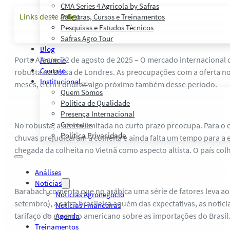
CMA Series 4 Agrícola by Safras
Links deste artigo
Palestras, Cursos e Treinamentos
Pesquisas e Estudos Técnicos
Safras Agro Tour
Blog
Porto Alegre, 22 de agosto de 2025 – O mercado internacional 
Anuncie
Contato
robusta na Bolsa de Londres. As preocupações com a oferta no
Institucional
meses, e em Londres algo próximo também desse período.
Quem Somos
Política de Qualidade
Presença Internacional
Contratos
No robusta, a oferta limitada no curto prazo preocupa. Para o 
Política Privacidade
chuvas prejudicaram a colheita e ainda falta um tempo para a e
chegada da colheita no Vietnã como aspecto altista. O país col
Análises
Notícias
Barabach comenta que no arábica uma série de fatores leva aos
Notícias Agronegócio
setembro), a safra brasileira aquém das expectativas, as notíci
Notícias Financeiras
tarifaço do governo americano sobre as importações do Brasil
Agenda
Treinamentos