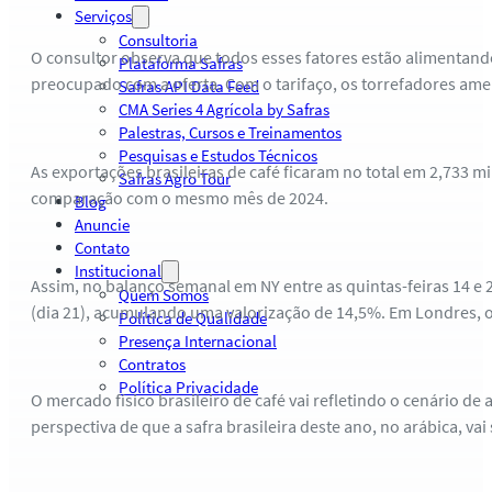
Serviços
Consultoria
O consultor observa que todos esses fatores estão alimentan
Plataforma Safras
preocupado com a oferta. Com o tarifaço, os torrefadores ame
Safras API Data Feed
CMA Series 4 Agrícola by Safras
Palestras, Cursos e Treinamentos
Pesquisas e Estudos Técnicos
As exportações brasileiras de café ficaram no total em 2,733 
Safras Agro Tour
comparação com o mesmo mês de 2024.
Blog
Anuncie
Contato
Institucional
Assim, no balanço semanal em NY entre as quintas-feiras 14 e 
Quem Somos
(dia 21), acumulando uma valorização de 14,5%. Em Londres,
Política de Qualidade
Presença Internacional
Contratos
Política Privacidade
O mercado físico brasileiro de café vai refletindo o cenário de 
perspectiva de que a safra brasileira deste ano, no arábica, v