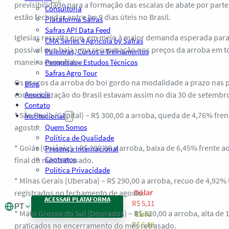
previsibilidade para a formação das escalas de abate por parte
Consultoria
estão fechadas entre 8 e 9 dias úteis no Brasil.
Plataforma Safras
Safras API Data Feed
Iglesias ressalta que, em meio à maior demanda esperada para
CMA Series 4 Agrícola by Safras
possível que haja uma recuperação nos preços da arroba em t
Palestras, Cursos e Treinamentos
maneira comedida.
Pesquisas e Estudos Técnicos
Safras Agro Tour
Os preços da arroba do boi gordo na modalidade a prazo nas p
Blog
comercialização do Brasil estavam assim no dia 30 de setembr
Anuncie
Contato
* São Paulo (Capital) – R$ 300,00 a arroba, queda de 4,76% fren
Institucional
agosto.
Quem Somos
Política de Qualidade
* Goiás (Goiânia) – R$ 290,00 a arroba, baixa de 6,45% frente a
Presença Internacional
Contratos
final do mês retrasado.
Política Privacidade
* Minas Gerais (Uberaba) – R$ 290,00 a arroba, recuo de 4,92% 
Dólar
registrados no fechamento de agosto.
ACESSAR PLATAFORMA
R$ 5,11
PT
* Mato Grosso do Sul (Dourados) – R$ 320,00 a arroba, alta de 
Euro
R$ 5,89
praticados no encerramento do mês retrasado.