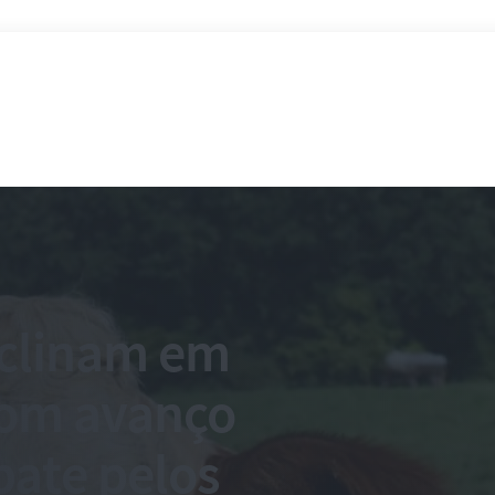
eclinam em
om avanço
bate pelos