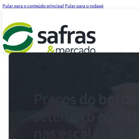
Pular para o conteúdo principal
Pular para o rodapé
Análises
Notícias
Notícias Agronegócio
Notícias Financeiras
Preços do boi d
Agenda
Treinamentos
setembro com b
Serviços
Consultoria
Plataforma Safras
nas escalas de a
Safras API Data Feed
CMA Series 4 Agrícola by Safras