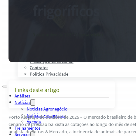
Palestras, Cursos e Treinamentos
frigoríficos
Pesquisas e Estudos Técnicos
Safras Agro Tour
Blog
Anuncie
3 de outubro de 2025
-
0 comentários
Contato
Institucional
Quem Somos
Política de Qualidade
Presença Internacional
Contratos
Política Privacidade
Links deste artigo
Análises
Notícias
Notícias Agronegócio
Notícias Financeiras
Porto Alegre, 3 de outubro de 2025 – O mercado brasileiro de 
Agenda
cenário de pressão baixista às cotações ao longo do mês de s
Treinamentos
analista de Safras & Mercado, a incidência de animais de parc
Serviços